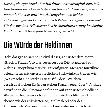
DdB-map
Das Augsburger Brecht Festival findet erstmals digital statt. Wie
funktioniert ein Theaterfestival im Netz? Und wie kann, wie muss
Kalender
man mit Künstler und Material umgehen, um beides
Premierensuche
nahezubringen und ernsthaft nach Relevanz fragen zu können?
Festival-Planer
Für den zweiten Teil unserer Festivalberichterstattung hat Sophie
Vondung ein Schwerpunktthema ausgemacht:
Hefte
Die Würde der Heldinnen
Alle Hefte
Leseproben
Steht das ganze Brecht Festival dieses Jahr unter dem Motto
Podcast
„Brechts Frauen“, so war besonders der Dienstagabend ein
Service
wahres Panoptikum starker Frauenfiguren. Mehrere Kurzfilme
beleuchteten mit unterschiedlichen Blickwinkeln Fragen wie:
Shop / Abo
„Was macht eine starke Frau aus?“ Oder: „Welchen
Newsletter
gesellschaftlichen Zwängen stehen Frauen gegenüber?“ Ansätze
Redaktion
dazu finden die Filmemacher*innen auf ganz unterschiedliche
Weise und bedienen sich des naturalistisch-schlichten Films
Autor:innen
ebenso wie der animierten Aquarellmalerei oder des
Partner
Puppenspiels. Genauer unter die Lupe nehmen will ich hier