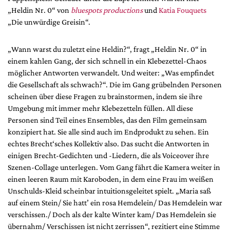
Mediadaten
„Heldin Nr. 0“ von
bluespots productions
und
Katia Fouquets
„Die unwürdige Greisin“.
Suche
„Wann warst du zuletzt eine Heldin?“, fragt „Heldin Nr. 0“ in
einem kahlen Gang, der sich schnell in ein Klebezettel-Chaos
möglicher Antworten verwandelt. Und weiter: „Was empfindet
die Gesellschaft als schwach?“. Die im Gang grübelnden Personen
scheinen über diese Fragen zu brainstormen, indem sie ihre
Umgebung mit immer mehr Klebezetteln füllen. All diese
Personen sind Teil eines Ensembles, das den Film gemeinsam
konzipiert hat. Sie alle sind auch im Endprodukt zu sehen. Ein
echtes Brecht‘sches Kollektiv also. Das sucht die Antworten in
einigen Brecht-Gedichten und -Liedern, die als Voiceover ihre
Szenen-Collage unterlegen. Vom Gang fährt die Kamera weiter in
einen leeren Raum mit Karoboden, in dem eine Frau im weißen
Unschulds-Kleid scheinbar intuitionsgeleitet spielt. „Maria saß
auf einem Stein/ Sie hatt’ ein rosa Hemdelein/ Das Hemdelein war
verschissen./ Doch als der kalte Winter kam/ Das Hemdelein sie
übernahm/ Verschissen ist nicht zerrissen“, rezitiert eine Stimme