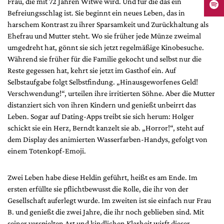
Frau, die mit 72 Jahren Witwe wird. Und für die das ein
Befreiungsschlag ist. Sie beginnt ein neues Leben, das in
harschem Kontrast zu ihrer Sparsamkeit und Zurückhaltung als
Ehefrau und Mutter steht. Wo sie früher jede Münze zweimal
umgedreht hat, gönnt sie sich jetzt regelmäßige Kinobesuche.
Während sie früher für die Familie gekocht und selbst nur die
Reste gegessen hat, kehrt sie jetzt im Gasthof ein. Auf
Selbstaufgabe folgt Selbstfindung. „Hinausgeworfenes Geld!
Verschwendung!“, urteilen ihre irritierten Söhne. Aber die Mutter
distanziert sich von ihren Kindern und genießt unbeirrt das
Leben. Sogar auf Dating-Apps treibt sie sich herum: Holger
schickt sie ein Herz, Berndt kanzelt sie ab. „Horror!“, steht auf
dem Display des animierten Wasserfarben-Handys, gefolgt von
einem Totenkopf-Emoji.
Zwei Leben habe diese Heldin geführt, heißt es am Ende. Im
ersten erfüllte sie pflichtbewusst die Rolle, die ihr von der
Gesellschaft auferlegt wurde. Im zweiten ist sie einfach nur Frau
B. und genießt die zwei Jahre, die ihr noch geblieben sind. Mit
seiner verspielten Art und kindlichen Klarheit wirft dieser