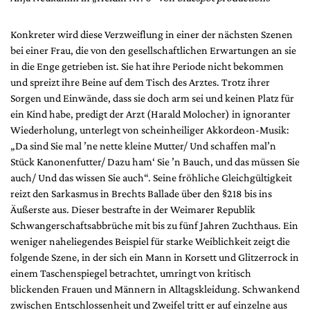
Konkreter wird diese Verzweiflung in einer der nächsten Szenen
bei einer Frau, die von den gesellschaftlichen Erwartungen an sie
in die Enge getrieben ist. Sie hat ihre Periode nicht bekommen
und spreizt ihre Beine auf dem Tisch des Arztes. Trotz ihrer
Sorgen und Einwände, dass sie doch arm sei und keinen Platz für
ein Kind habe, predigt der Arzt (Harald Molocher) in ignoranter
Wiederholung, unterlegt von scheinheiliger Akkordeon-Musik:
„Da sind Sie mal ’ne nette kleine Mutter/ Und schaffen mal’n
Stück Kanonenfutter/ Dazu ham‘ Sie ’n Bauch, und das müssen Sie
auch/ Und das wissen Sie auch“. Seine fröhliche Gleichgültigkeit
reizt den Sarkasmus in Brechts Ballade über den §218 bis ins
Äußerste aus. Dieser bestrafte in der Weimarer Republik
Schwangerschaftsabbrüche mit bis zu fünf Jahren Zuchthaus. Ein
weniger naheliegendes Beispiel für starke Weiblichkeit zeigt die
folgende Szene, in der sich ein Mann in Korsett und Glitzerrock in
einem Taschenspiegel betrachtet, umringt von kritisch
blickenden Frauen und Männern in Alltagskleidung. Schwankend
zwischen Entschlossenheit und Zweifel tritt er auf einzelne aus