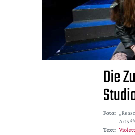
Die Zu
Studi
Foto:
„Reaso
Arts ©
Text:
Violet