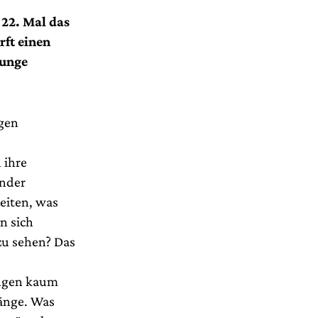
22. Mal das
rft einen
junge
igen
 ihre
ander
beiten, was
n sich
zu sehen? Das
ungen kaum
gänge. Was