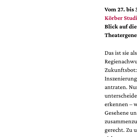
Vom 27. bis
Körber Studi
Blick auf di
Theatergene
Das ist sie a
Regienachwuc
Zukunftsbot:
Inszenierung
antraten. Nun
unterscheide
erkennen – w
Gesehene und
zusammenzufa
gerecht. Zu 