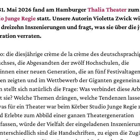
 31. Mai 2026 fand am Hamburger
Thalia Theater
zum 
o Junge Regie
statt. Unsere Autorin Violetta Zwick wi
e dreizehn Inszenierungen und fragt, was sie über die 
ration verraten.
lso: die diesjährige crème de la crème des deutschsprach
hses, die Abgesandten der zwölf Hochschulen, die
innen einer neuen Generation, die an fünf Festivaltagen
en zeigten und im Wettbewerb der Giganten gegenein
 stellt sich natürlich die Frage: Was verbindet diese Ar
t sie? Welche Themen drängen, welche Tendenzen lasse
as für ein Theater war beim Körber Studio Junge Regie 
 Erlebte zum Abbild einer ganzen Theatergeneration
ssen, würde der Vielfalt der eingeladenen Inszenier
unterschiedlich sind die Handschriften, zu eigen die Zu