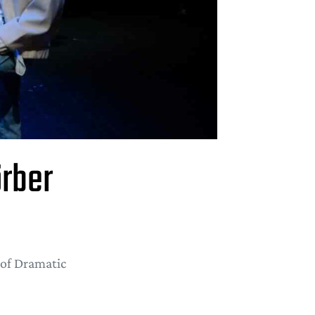
örber
 of Dramatic