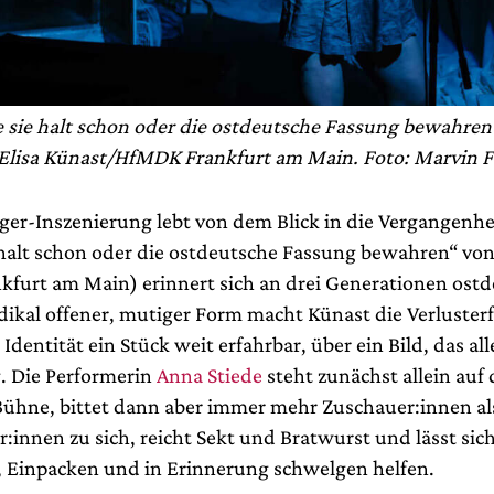
e sie halt schon oder die ostdeutsche Fassung bewahren“
Elisa Künast/HfMDK Frankfurt am Main. Foto: Marvin 
ger-Inszenierung lebt von dem Blick in die Vergangenhei
 halt schon oder die ostdeutsche Fassung bewahren“ vo
furt am Main) erinnert sich an drei Generationen ostd
adikal offener, mutiger Form macht Künast die Verluste
Identität ein Stück weit erfahrbar, über ein Bild, das al
. Die Performerin
Anna Stiede
steht zunächst allein auf 
Bühne, bittet dann aber immer mehr Zuschauer:innen al
:innen zu sich, reicht Sekt und Bratwurst und lässt sic
, Einpacken und in Erinnerung schwelgen helfen.