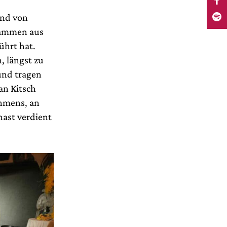
and von
tammen aus
ührt hat.
 längst zu
und tragen
an Kitsch
ehmens, an
nast verdient