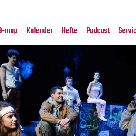
Premierensuche
Alle Hefte
Partne
Festival-Planer
Leseproben
Media
B-map
Kalender
Hefte
Podcast
Servi