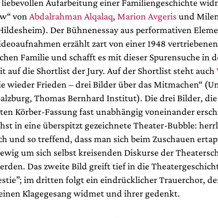
r liebevollen Aufarbeitung einer Familiengeschichte wid
aw“ von
Abdalrahman Alqalaq
,
Marion Avgeris
und Mile
 Hildesheim). Der Bühnenessay aus performativen Eleme
deoaufnahmen erzählt zart von einer 1948 vertriebenen
chen Familie und schafft es mit dieser Spurensuche in d
 auf die Shortlist der Jury. Auf der Shortlist steht auch
e wieder Frieden – drei Bilder über das Mitmachen“ (Un
lzburg, Thomas Bernhard Institut). Die drei Bilder, di
zten Körber-Fassung fast unabhängig voneinander ersch
st in eine überspitzt gezeichnete Theater-Bubble: herrl
h und so treffend, dass man sich beim Zuschauen ertapp
ewig um sich selbst kreisenden Diskurse der Theatersc
rden. Das zweite Bild greift tief in die Theatergeschicht
estie”; im dritten folgt ein eindrücklicher Trauerchor, d
seinen Klagegesang widmet und ihrer gedenkt.