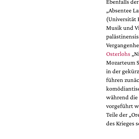
Ebenfalls de
„Absentee L
(Universität
Musik und Vi
palästinensis
Vergangenheit
Osterlohs
„Ni
Mozarteum Sa
in der gekür
führen zunäch
komödiantisc
während die 
vorgeführt we
Teile der „Or
des Krieges 