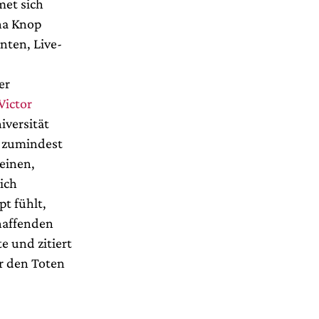
met sich
na Knop
nten, Live-
er
Victor
iversität
e zumindest
einen,
ich
t fühlt,
haffenden
e und zitiert
er den Toten