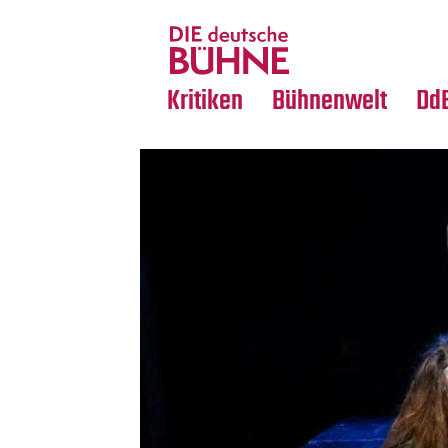
Tanz
Nachrufe
Crossover
Medientipps
Kritiken
Bühnenwelt
Dd