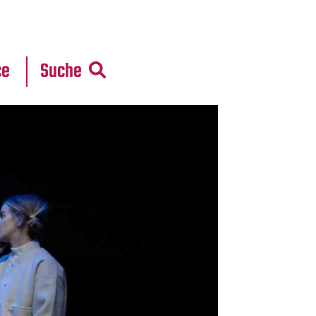
r
daten
ce
Suche