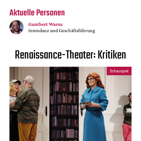
Mediadaten
Aktuelle Personen
Suche
Guntbert Warns
Intendanz und Geschäftsführung
Renaissance-Theater: Kritiken
Schauspiel