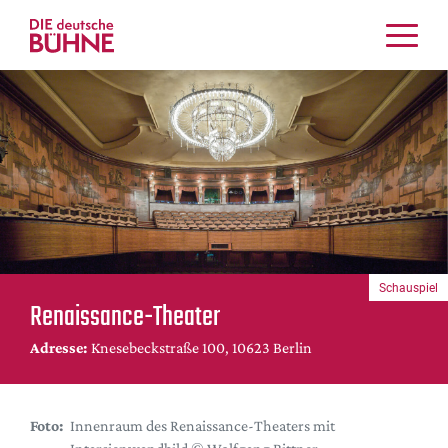
Kritiken
Schauspiel
Musiktheater
Tanz
Crossover
Bühnenwelt
Festivals & Veranstaltungen
Schauspiel
Menschen & Theater
Renaissance-Theater
Themen
Adresse:
Knesebeckstraße 100, 10623 Berlin
Internationales
Nachrufe
Medientipps
Foto:
Innenraum des Renaissance-Theaters mit