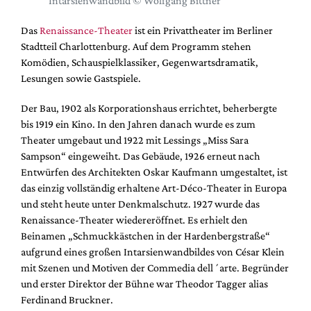
Intarsienwandbild © Wolfgang Bittner
DdB-map
Kalender
Das
Renaissance-Theater
ist ein Privattheater im Berliner
Stadtteil Charlottenburg. Auf dem Programm stehen
Premierensuche
Komödien, Schauspielklassiker, Gegenwartsdramatik,
Festival-Planer
Lesungen sowie Gastspiele.
Hefte
Der Bau, 1902 als Korporationshaus errichtet, beherbergte
Alle Hefte
bis 1919 ein Kino. In den Jahren danach wurde es zum
Theater umgebaut und 1922 mit Lessings „Miss Sara
Leseproben
Sampson“ eingeweiht. Das Gebäude, 1926 erneut nach
Podcast
Entwürfen des Architekten Oskar Kaufmann umgestaltet, ist
das einzig vollständig erhaltene Art-Déco-Theater in Europa
Service
und steht heute unter Denkmalschutz. 1927 wurde das
Shop / Abo
Renaissance-Theater wiedereröffnet. Es erhielt den
Beinamen „Schmuckkästchen in der Hardenbergstraße“
Newsletter
aufgrund eines großen Intarsienwandbildes von César Klein
Redaktion
mit Szenen und Motiven der Commedia dell´arte. Begründer
Autor:innen
und erster Direktor der Bühne war Theodor Tagger alias
Partner
Ferdinand Bruckner.