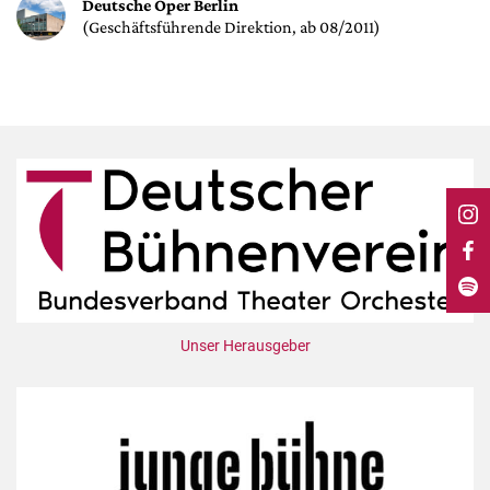
DdB-map
Deutsche Oper Berlin
(Geschäftsführende Direktion, ab 08/2011)
Kalender
Premierensuche
Festival-Planer
Hefte
Alle Hefte
Leseproben
Podcast
Service
Shop / Abo
Unser Herausgeber
Newsletter
Redaktion
Autor:innen
Partner