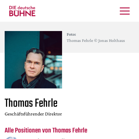
Kritiken
Foto:
Schauspiel
Thomas Fehrle © Jonas Holthaus
Musiktheater
Tanz
Crossover
Bühnenwelt
Festivals & Veranstaltungen
Menschen & Theater
Thomas Fehrle
Themen
Internationales
Geschäftsführender Direktor
Nachrufe
Alle Positionen von Thomas Fehrle
Medientipps