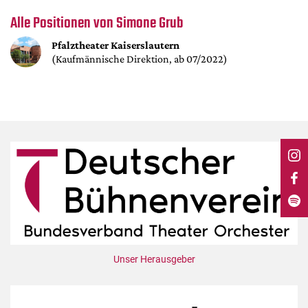
DdB-map
Alle Positionen von Simone Grub
Kalender
Pfalztheater Kaiserslautern
Premierensuche
(Kaufmännische Direktion, ab 07/2022)
Festival-Planer
Hefte
Alle Hefte
Leseproben
Podcast
Service
Shop / Abo
Newsletter
Redaktion
Unser Herausgeber
Autor:innen
Partner