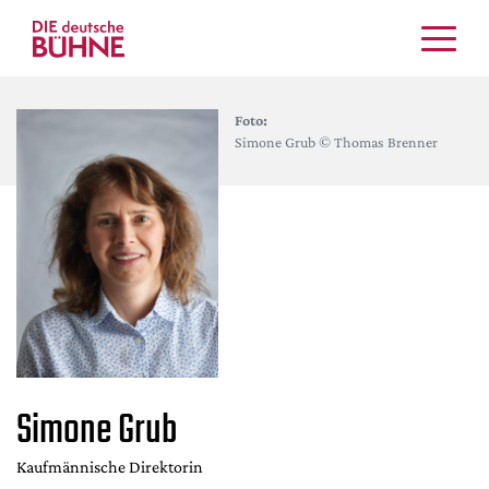
Kritiken
Foto:
Schauspiel
Simone Grub © Thomas Brenner
Musiktheater
Tanz
Crossover
Bühnenwelt
Festivals & Veranstaltungen
Menschen & Theater
Themen
Internationales
Simone Grub
Nachrufe
Medientipps
Kaufmännische Direktorin