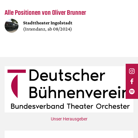
DdB-map
Alle Positionen von Oliver Brunner
Kalender
Stadttheater Ingolstadt
Premierensuche
(Intendanz, ab 08/2024)
Festival-Planer
Hefte
Alle Hefte
Leseproben
Podcast
Service
Shop / Abo
Newsletter
Redaktion
Unser Herausgeber
Autor:innen
Partner