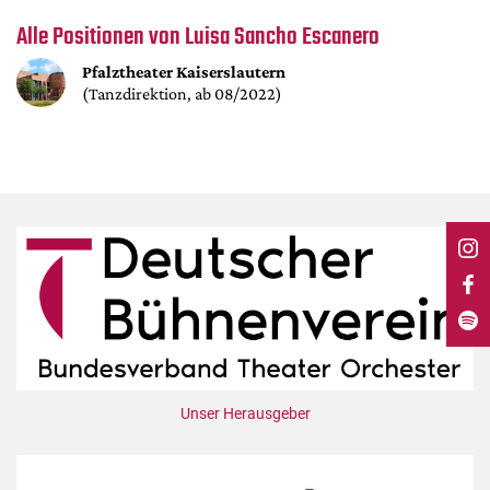
DdB-map
Alle Positionen von Luisa Sancho Escanero
Kalender
Pfalztheater Kaiserslautern
Premierensuche
(Tanzdirektion, ab 08/2022)
Festival-Planer
Hefte
Alle Hefte
Leseproben
Podcast
Service
Shop / Abo
Newsletter
Redaktion
Unser Herausgeber
Autor:innen
Partner