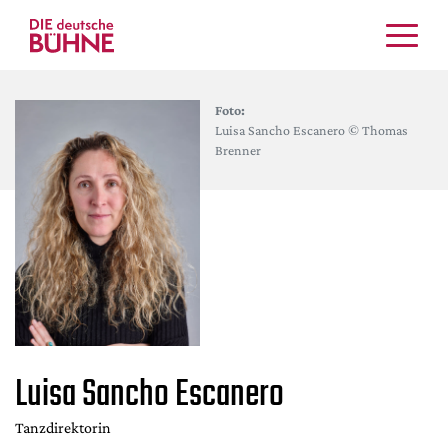
Kritiken
Foto:
Schauspiel
Luisa Sancho Escanero © Thomas
Musiktheater
Brenner
Tanz
Crossover
Bühnenwelt
Festivals & Veranstaltungen
Menschen & Theater
Themen
Internationales
Luisa Sancho Escanero
Nachrufe
Medientipps
Tanzdirektorin