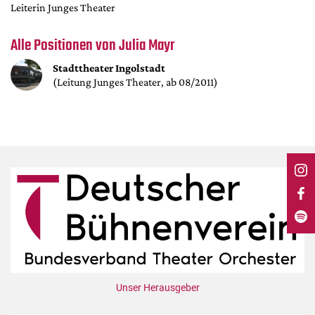
DdB-map
Leiterin Junges Theater
Kalender
Alle Positionen von Julia Mayr
Premierensuche
Stadttheater Ingolstadt
Festival-Planer
(Leitung Junges Theater, ab 08/2011)
Hefte
Alle Hefte
Leseproben
Podcast
Service
Shop / Abo
Newsletter
Redaktion
Autor:innen
Unser Herausgeber
Partner