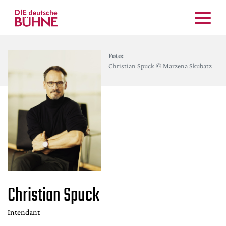
Kritiken
Foto:
Schauspiel
Christian Spuck © Marzena Skubatz
Musiktheater
Tanz
Crossover
Bühnenwelt
Festivals & Veranstaltungen
Menschen & Theater
Themen
Internationales
Christian Spuck
Nachrufe
Medientipps
Intendant