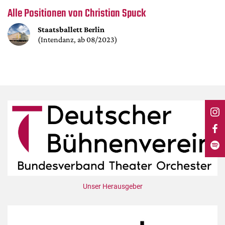
DdB-map
Alle Positionen von Christian Spuck
Kalender
Staatsballett Berlin
Premierensuche
(Intendanz, ab 08/2023)
Festival-Planer
Hefte
Alle Hefte
Leseproben
Podcast
Service
Shop / Abo
Newsletter
Redaktion
Unser Herausgeber
Autor:innen
Partner