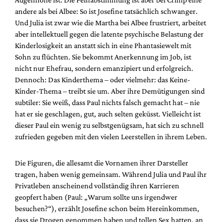
andere als bei Albee: So ist Josefine tatsächlich schwanger.
Und Julia ist zwar wie die Martha bei Albee frustriert, arbeitet
aber intellektuell gegen die latente psychische Belastung der
Kinderlosigkeit an anstatt sich in eine Phantasiewelt mit
Sohn zu flüchten. Sie bekommt Anerkennung im Job, ist
nicht nur Ehefrau, sondern emanzipiert und erfolgreich.
Dennoch: Das Kinderthema – oder vielmehr: das Keine-
Kinder-Thema – treibt sie um. Aber ihre Demütigungen sind
subtiler: Sie weiß, dass Paul nichts falsch gemacht hat – nie
hat er sie geschlagen, gut, auch selten geküsst. Vielleicht ist
dieser Paul ein wenig zu selbstgenügsam, hat sich zu schnell
zufrieden gegeben mit den vielen Leerstellen in ihrem Leben.
Die Figuren, die allesamt die Vornamen ihrer Darsteller
tragen, haben wenig gemeinsam. Während Julia und Paul ihr
Privatleben anscheinend vollständig ihren Karrieren
geopfert haben (Paul: „Warum sollte uns irgendwer
besuchen?“), erzählt Josefine schon beim Hereinkommen,
dass sie Drogen genommen haben und tollen Sex hatten, an