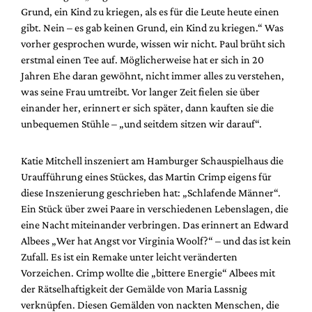
Mediadaten
Grund, ein Kind zu kriegen, als es für die Leute heute einen
gibt. Nein – es gab keinen Grund, ein Kind zu kriegen.“ Was
Suche
vorher gesprochen wurde, wissen wir nicht. Paul brüht sich
erstmal einen Tee auf. Möglicherweise hat er sich in 20
Jahren Ehe daran gewöhnt, nicht immer alles zu verstehen,
was seine Frau umtreibt. Vor langer Zeit fielen sie über
einander her, erinnert er sich später, dann kauften sie die
unbequemen Stühle – „und seitdem sitzen wir darauf“.
Katie Mitchell inszeniert am Hamburger Schauspielhaus die
Uraufführung eines Stückes, das Martin Crimp eigens für
diese Inszenierung geschrieben hat: „Schlafende Männer“.
Ein Stück über zwei Paare in verschiedenen Lebenslagen, die
eine Nacht miteinander verbringen. Das erinnert an Edward
Albees „Wer hat Angst vor Virginia Woolf?“ – und das ist kein
Zufall. Es ist ein Remake unter leicht veränderten
Vorzeichen. Crimp wollte die „bittere Energie“ Albees mit
der Rätselhaftigkeit der Gemälde von Maria Lassnig
verknüpfen. Diesen Gemälden von nackten Menschen, die