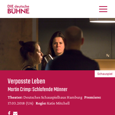
Kritiken
Schauspiel
Musiktheater
Tanz
Crossover
Bühnenwelt
Festivals & Veranstaltungen
Schauspiel
Menschen & Theater
Verpasste Leben
Themen
Martin Crimp: Schlafende Männer
Internationales
Theater:
Deutsches Schauspielhaus Hamburg
Premiere:
Nachrufe
17.03.2018 (UA)
Regie:
Katie Mitchell
Medientipps