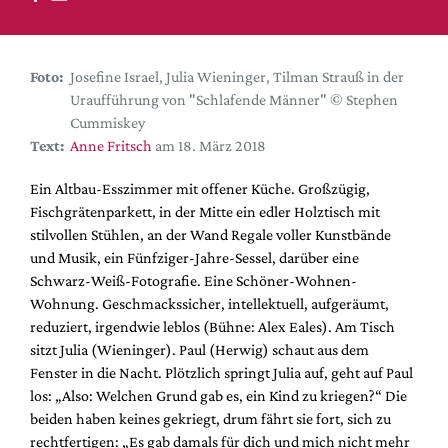
DdB-map
Kalender
Premierensuche
Foto:
Josefine Israel, Julia Wieninger, Tilman Strauß in der
Uraufführung von "Schlafende Männer" © Stephen
Festival-Planer
Cummiskey
Hefte
Text:
Anne Fritsch
am 18. März 2018
Alle Hefte
Ein Altbau-Esszimmer mit offener Küche. Großzügig,
Leseproben
Fischgrätenparkett, in der Mitte ein edler Holztisch mit
stilvollen Stühlen, an der Wand Regale voller Kunstbände
Podcast
und Musik, ein Fünfziger-Jahre-Sessel, darüber eine
Service
Schwarz-Weiß-Fotografie. Eine Schöner-Wohnen-
Wohnung. Geschmackssicher, intellektuell, aufgeräumt,
Shop / Abo
reduziert, irgendwie leblos (Bühne: Alex Eales). Am Tisch
Newsletter
sitzt Julia (Wieninger). Paul (Herwig) schaut aus dem
Redaktion
Fenster in die Nacht. Plötzlich springt Julia auf, geht auf Paul
los: „Also: Welchen Grund gab es, ein Kind zu kriegen?“ Die
Autor:innen
beiden haben keines gekriegt, drum fährt sie fort, sich zu
Partner
rechtfertigen: „Es gab damals für dich und mich nicht mehr