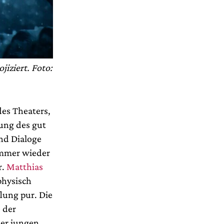
iziert. Foto:
des Theaters,
zung des gut
ind Dialoge
immer wieder
r.
Matthias
physisch
lung pur. Die
 der
der jungen