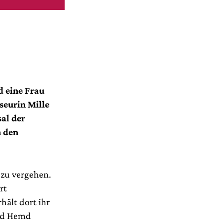
d eine Frau
seurin Mille
al der
n den
r zu vergehen.
rt
hält dort ihr
und Hemd