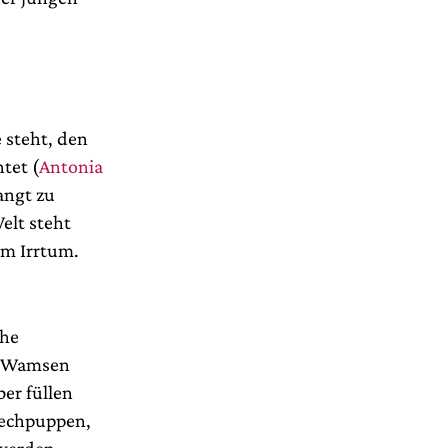
 steht, den
tet (
Antonia
angt zu
elt steht
im Irrtum.
che
n Wamsen
ber füllen
prechpuppen,
 werden.