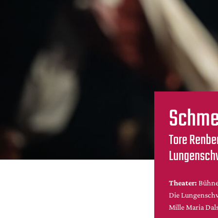
Schme
Tore Renber
Lungensch
Theater:
Bühne
Die Lungensc
Mille Maria Dal