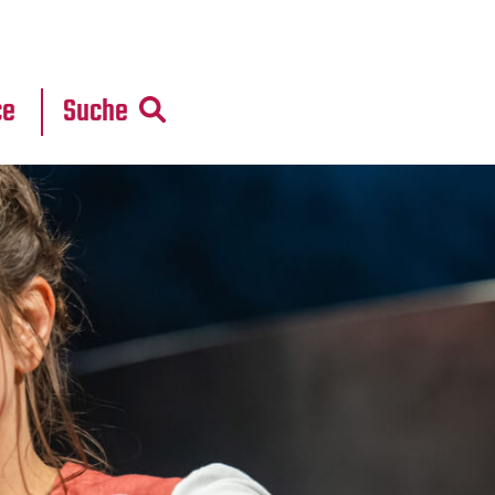
r
daten
ce
Suche