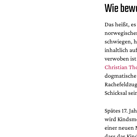
Wie bewe
Das heißt, e
norwegische
schwiegen, ha
inhaltlich au
verwoben ist
Christian T
dogmatische 
Rachefeldzug
Schicksal sei
Spätes 17. Ja
wird Kindsmo
einer neuen 
dass das Kin