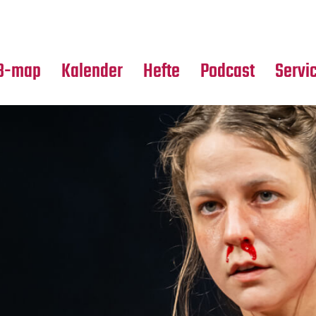
Premierensuche
Alle Hefte
Partne
Festival-Planer
Leseproben
Media
B-map
Kalender
Hefte
Podcast
Servi