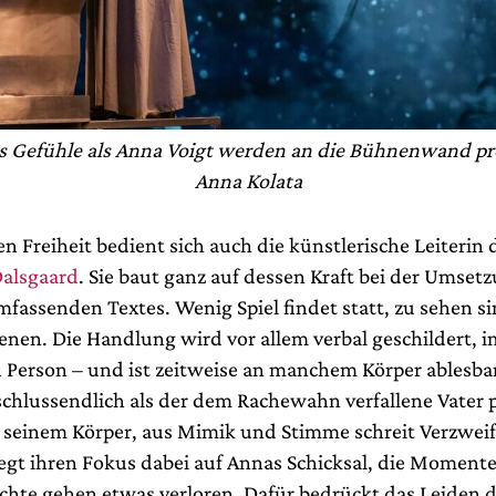
s Gefühle als Anna Voigt werden an die Bühnenwand proj
Anna Kolata
en Freiheit bedient sich auch die künstlerische Leiterin 
Dalsgaard
. Sie baut ganz auf dessen Kraft bei der Umset
mfassenden Textes. Wenig Spiel findet statt, zu sehen s
enen. Die Handlung wird vor allem verbal geschildert, 
en Person – und ist zeitweise an manchem Körper ablesba
chlussendlich als der dem Rachewahn verfallene Vater 
s seinem Körper, aus Mimik und Stimme schreit Verzweif
legt ihren Fokus dabei auf Annas Schicksal, die Momente
chte gehen etwas verloren. Dafür bedrückt das Leiden 