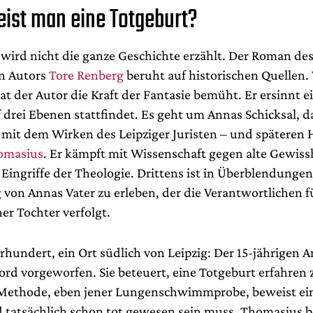
ist man eine Totgeburt?
s wird nicht die ganze Geschichte erzählt. Der Roman de
n Autors
Tore Renberg
beruht auf historischen Quellen.
t der Autor die Kraft der Fantasie bemüht. Er ersinnt e
f drei Ebenen stattfindet. Es geht um Annas Schicksal, d
 mit dem Wirken des Leipziger Juristen – und späteren H
homasius
. Er kämpft mit Wissenschaft gegen alte Gewis
Eingriffe der Theologie. Drittens ist in Überblendungen
 von Annas Vater zu erleben, der die Verantwortlichen f
ner Tochter verfolgt.
hrhundert, ein Ort südlich von Leipzig: Der 15-jährigen 
rd vorgeworfen. Sie beteuert, eine Totgeburt erfahren 
Methode, eben jener Lungenschwimmprobe, beweist ein
d tatsächlich schon tot gewesen sein muss. Thomasius be