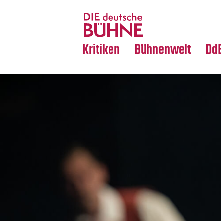
Tanz
Nachrufe
Crossover
Medientipps
Kritiken
Bühnenwelt
Dd