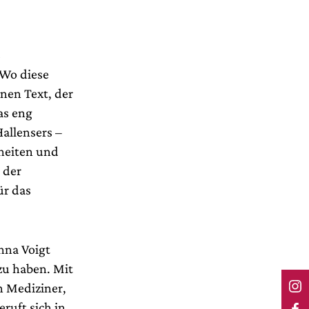
s
 Wo diese
inen Text, der
as eng
allensers –
sheiten und
 der
ür das
Anna Voigt
zu haben. Mit
 Mediziner,
ruft sich in