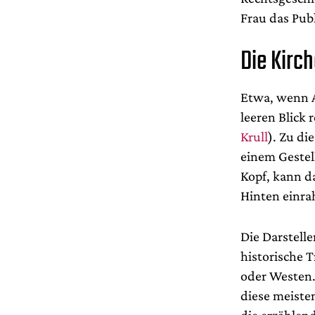
Frau das Pub
Die Kirc
Etwa, wenn A
leeren Blick 
Krull
). Zu di
einem Gestell
Kopf, kann da
Hinten einra
Die Darstelle
historische
oder Westen. 
diese meisten
die erzählen