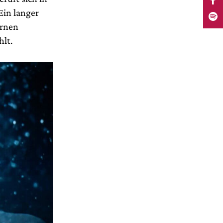
Ein langer
ernen
hlt.