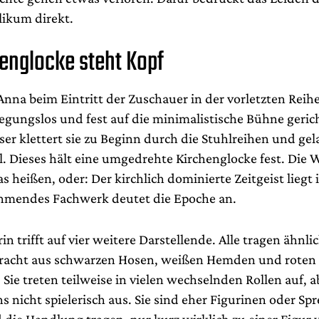
likum direkt.
henglocke steht Kopf
nna beim Eintritt der Zuschauer in der vorletzten Reihe
regungslos und fest auf die minimalistische Bühne gerich
eser klettert sie zu Beginn durch die Stuhlreihen und gel
. Dieses hält eine umgedrehte Kirchenglocke fest. Die W
s heißen, oder: Der kirchlich dominierte Zeitgeist liegt 
hmendes Fachwerk deutet die Epoche an.
rin trifft auf vier weitere Darstellende. Alle tragen ähnli
 Tracht aus schwarzen Hosen, weißen Hemden und rote
Sie treten teilweise in vielen wechselnden Rollen auf, a
s nicht spielerisch aus. Sie sind eher Figurinen oder S
d die Handlung tragen, nur kurz wirklich zu einer Figur