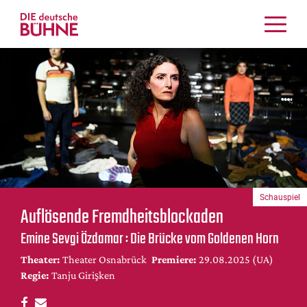
Kritiken
Schauspiel
Musiktheater
Tanz
Crossover
Bühnenwelt
Festivals & Veranstaltungen
Schauspiel
Menschen & Theater
Auflösende Fremdheitsblockaden
Themen
Emine Sevgi Özdamar : Die Brücke vom Goldenen Horn
Internationales
Theater:
Theater Osnabrück
Premiere:
29.08.2025 (UA)
Nachrufe
Regie:
Tanju Girişken
Medientipps