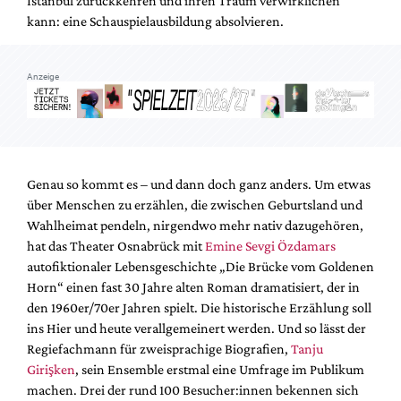
Istanbul zurückkehren und ihren Traum verwirklichen
Mediadaten
kann: eine Schauspielausbildung absolvieren.
Suche
Anzeige
Genau so kommt es – und dann doch ganz anders. Um etwas
über Menschen zu erzählen, die zwischen Geburtsland und
Wahlheimat pendeln, nirgendwo mehr nativ dazugehören,
hat das Theater Osnabrück mit
Emine Sevgi Özdamars
autofiktionaler Lebensgeschichte „Die Brücke vom Goldenen
Horn“ einen fast 30 Jahre alten Roman dramatisiert, der in
den 1960er/70er Jahren spielt. Die historische Erzählung soll
ins Hier und heute verallgemeinert werden. Und so lässt der
Regiefachmann für zweisprachige Biografien,
Tanju
Girişken
, sein Ensemble erstmal eine Umfrage im Publikum
machen. Drei der rund 100 Besucher:innen bekennen sich