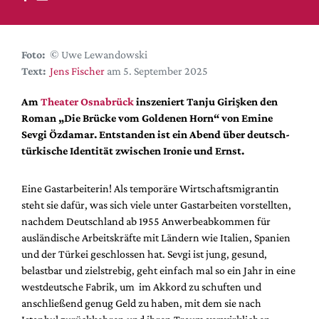
DdB-map
Kalender
Premierensuche
Foto:
© Uwe Lewandowski
Text:
Jens Fischer
am 5. September 2025
Festival-Planer
Hefte
Am
Theater Osnabrück
inszeniert Tanju Girişken den
Roman „Die Brücke vom Goldenen Horn“ von Emine
Alle Hefte
Sevgi Özdamar. Entstanden ist ein Abend über deutsch-
Leseproben
türkische Identität zwischen Ironie und Ernst.
Podcast
Eine Gastarbeiterin! Als temporäre Wirtschaftsmigrantin
Service
steht sie dafür, was sich viele unter Gastarbeiten vorstellten,
nachdem Deutschland ab 1955 Anwerbeabkommen für
Shop / Abo
ausländische Arbeitskräfte mit Ländern wie Italien, Spanien
Newsletter
und der Türkei geschlossen hat. Sevgi ist jung, gesund,
Redaktion
belastbar und zielstrebig, geht einfach mal so ein Jahr in eine
Autor:innen
westdeutsche Fabrik, um im Akkord zu schuften und
anschließend genug Geld zu haben, mit dem sie nach
Partner