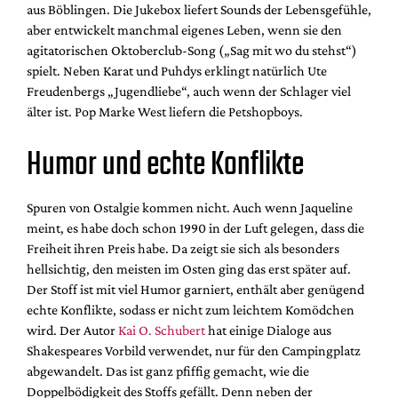
aus Böblingen. Die Jukebox liefert Sounds der Lebensgefühle,
aber entwickelt manchmal eigenes Leben, wenn sie den
agitatorischen Oktoberclub-Song („Sag mit wo du stehst“)
spielt. Neben Karat und Puhdys erklingt natürlich Ute
Freudenbergs „Jugendliebe“, auch wenn der Schlager viel
älter ist. Pop Marke West liefern die Petshopboys.
Humor und echte Konflikte
Spuren von Ostalgie kommen nicht. Auch wenn Jaqueline
meint, es habe doch schon 1990 in der Luft gelegen, dass die
Freiheit ihren Preis habe. Da zeigt sie sich als besonders
hellsichtig, den meisten im Osten ging das erst später auf.
Der Stoff ist mit viel Humor garniert, enthält aber genügend
echte Konflikte, sodass er nicht zum leichtem Komödchen
wird. Der Autor
Kai O. Schubert
hat einige Dialoge aus
Shakespeares Vorbild verwendet, nur für den Campingplatz
abgewandelt. Das ist ganz pfiffig gemacht, wie die
Doppelbödigkeit des Stoffs gefällt. Denn neben der