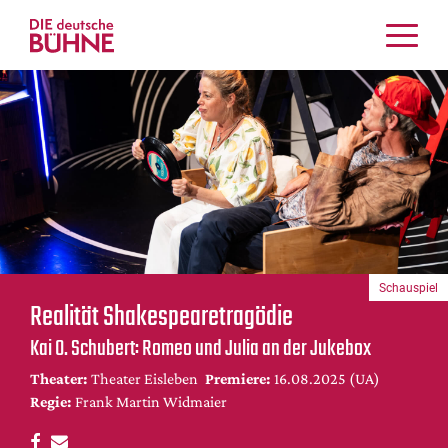
Kritiken
Schauspiel
Musiktheater
Tanz
Crossover
Bühnenwelt
Festivals & Veranstaltungen
Schauspiel
Menschen & Theater
Realität Shakespearetragödie
Themen
Kai O. Schubert: Romeo und Julia an der Jukebox
Internationales
Theater:
Theater Eisleben
Premiere:
16.08.2025 (UA)
Nachrufe
Regie:
Frank Martin Widmaier
Medientipps