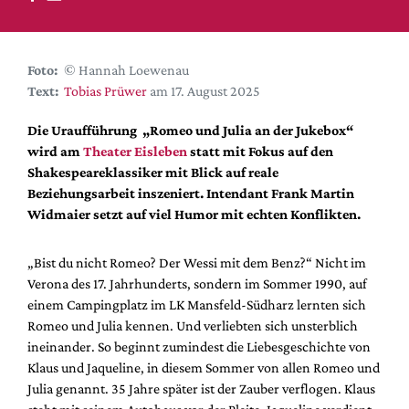
DdB-map
Kalender
Premierensuche
Foto:
© Hannah Loewenau
Text:
Tobias Prüwer
am 17. August 2025
Festival-Planer
Hefte
Die Uraufführung „Romeo und Julia an der Jukebox“
wird am
Theater Eisleben
statt mit Fokus auf den
Alle Hefte
Shakespeareklassiker mit Blick auf reale
Leseproben
Beziehungsarbeit inszeniert. Intendant Frank Martin
Widmaier setzt auf viel Humor mit echten Konflikten.
Podcast
Service
„Bist du nicht Romeo? Der Wessi mit dem Benz?“ Nicht im
Verona des 17. Jahrhunderts, sondern im Sommer 1990, auf
Shop / Abo
einem Campingplatz im LK Mansfeld-Südharz lernten sich
Newsletter
Romeo und Julia kennen. Und verliebten sich unsterblich
Redaktion
ineinander. So beginnt zumindest die Liebesgeschichte von
Autor:innen
Klaus und Jaqueline, in diesem Sommer von allen Romeo und
Julia genannt. 35 Jahre später ist der Zauber verflogen. Klaus
Partner