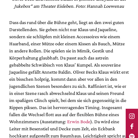
Jukebox“ am Theater Eisleben. Foto: Hannah Loewenau
Dass das rund über die Bühne geht, liegt an den zwei guten
Darstellenden. Sie geben nicht nur Klaus und Jaqueline,
sondern sie schlüpfen mit kleinen Accessoires wie einem
Haarband, einer Mütze oder einem Kissen als Bauch, Mütze
in andere Rollen. Die spielen sie in Mimik, Gestik und
Körperhaltung glaubhaft. Da passt auch das astrein
gebabbelte Schwäbisch von Klaus’ Kumpel. Als souveräne
Jaqueline gefällt Annette Baldin. Oliver Becks Klaus wirkt erst
ein bisschen holprig, kommt dann aber vor allen in den
jugendlichen Szenen besonders zu sich. Raffiniert ist, wie er
in einer Szene rasch abwechselnd Klaus und seinen Freund
im spaßigen Clinch spielt, bei dem sie sich gegenseitig in die
Rippen piksen. Das ist hervorragendes Timing. Insgesamt
fallen die Wechsel flott aus auf der flexiblen Bühne eines
Wohnzimmers (Ausstattung:
Erwin Bode
). Da wird eine
Leiter mit Besenstiel und Decke zum Zelt, ein Eckbank
hochkant aufgestellt zum Baumhaus. Leichtigkeit spricht aus