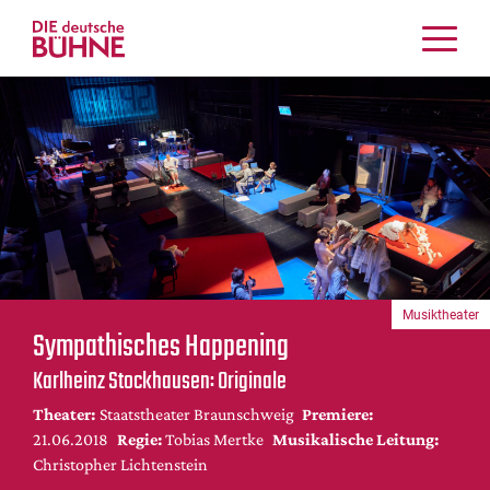
Kritiken
Schauspiel
Musiktheater
Tanz
Crossover
Bühnenwelt
Festivals & Veranstaltungen
Musiktheater
Menschen & Theater
Sympathisches Happening
Themen
Karlheinz Stockhausen: Originale
Internationales
Theater:
Staatstheater Braunschweig
Premiere:
Nachrufe
21.06.2018
Regie:
Tobias Mertke
Musikalische Leitung:
Medientipps
Christopher Lichtenstein