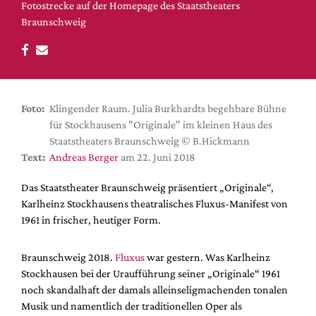
DdB-map
Fotostrecke auf der Homepage des Staatstheaters
Braunschweig
Kalender
Premierensuche
Festival-Planer
Hefte
Foto:
Klingender Raum. Julia Burkhardts begehbare Bühne
Alle Hefte
für Stockhausens "Originale" im kleinen Haus des
Staatstheaters Braunschweig © B.Hickmann
Leseproben
Text:
Andreas Berger
am 22. Juni 2018
Podcast
Das Staatstheater Braunschweig präsentiert „Originale“,
Service
Karlheinz Stockhausens theatralisches Fluxus-Manifest von
1961 in frischer, heutiger Form.
Shop / Abo
Newsletter
Braunschweig 2018.
Fluxus
war gestern. Was Karlheinz
Redaktion
Stockhausen bei der Uraufführung seiner „Originale“ 1961
Autor:innen
noch skandalhaft der damals alleinseligmachenden tonalen
Partner
Musik und namentlich der traditionellen Oper als