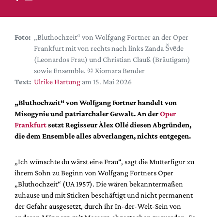
DdB-map
Kalender
Premierensuche
Foto:
„Bluthochzeit“ von Wolfgang Fortner an der Oper
Frankfurt mit von rechts nach links Zanda Švēde
Festival-Planer
(Leonardos Frau) und Christian Clauß (Bräutigam)
Hefte
sowie Ensemble. © Xiomara Bender
Text:
Ulrike Hartung
am 15. Mai 2026
Alle Hefte
Leseproben
„Bluthochzeit“ von Wolfgang Fortner handelt von
Misogynie und patriarchaler Gewalt. An der
Oper
Podcast
Frankfurt
setzt Regisseur Àlex Ollé diesen Abgründen,
Service
die dem Ensemble alles abverlangen, nichts entgegen.
Shop / Abo
„Ich wünschte du wärst eine Frau“, sagt die Mutterfigur zu
Newsletter
ihrem Sohn zu Beginn von Wolfgang Fortners Oper
Redaktion
„Bluthochzeit“ (UA 1957). Die wären bekanntermaßen
Autor:innen
zuhause und mit Sticken beschäftigt und nicht permanent
der Gefahr ausgesetzt, durch ihr In-der-Welt-Sein von
Partner