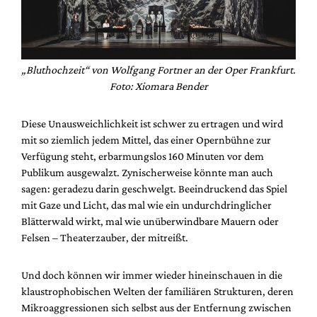
„Bluthochzeit“ von Wolfgang Fortner an der Oper Frankfurt.
Foto: Xiomara Bender
Diese Unausweichlichkeit ist schwer zu ertragen und wird
mit so ziemlich jedem Mittel, das einer Opernbühne zur
Verfügung steht, erbarmungslos 160 Minuten vor dem
Publikum ausgewalzt. Zynischerweise könnte man auch
sagen: geradezu darin geschwelgt. Beeindruckend das Spiel
mit Gaze und Licht, das mal wie ein undurchdringlicher
Blätterwald wirkt, mal wie unüberwindbare Mauern oder
Felsen – Theaterzauber, der mitreißt.
Und doch können wir immer wieder hineinschauen in die
klaustrophobischen Welten der familiären Strukturen, deren
Mikroaggressionen sich selbst aus der Entfernung zwischen