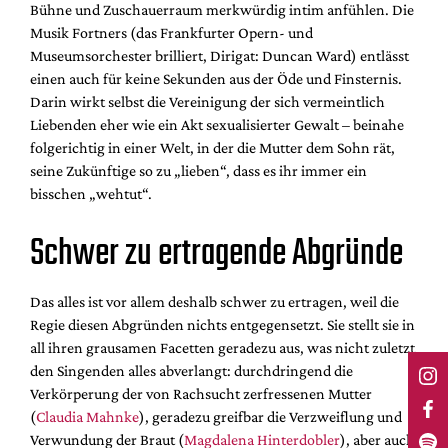
Bühne und Zuschauerraum merkwürdig intim anfühlen. Die
Musik Fortners (das Frankfurter Opern- und
Museumsorchester brilliert, Dirigat: Duncan Ward) entlässt
einen auch für keine Sekunden aus der Öde und Finsternis.
Darin wirkt selbst die Vereinigung der sich vermeintlich
Liebenden eher wie ein Akt sexualisierter Gewalt – beinahe
folgerichtig in einer Welt, in der die Mutter dem Sohn rät,
seine Zukünftige so zu „lieben“, dass es ihr immer ein
bisschen „wehtut“.
Schwer zu ertragende Abgründe
Das alles ist vor allem deshalb schwer zu ertragen, weil die
Regie diesen Abgründen nichts entgegensetzt. Sie stellt sie in
all ihren grausamen Facetten geradezu aus, was nicht zuletzt
den Singenden alles abverlangt: durchdringend die
Verkörperung der von Rachsucht zerfressenen Mutter
(
Claudia Mahnke
), geradezu greifbar die Verzweiflung und
Verwundung der Braut (
Magdalena Hinterdobler
), aber auch