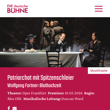
Kritiken
Schauspiel
Musiktheater
Tanz
Crossover
Bühnenwelt
Festivals & Veranstaltungen
Musiktheater
Menschen & Theater
Patriarchat mit Spitzenschleier
Themen
Wolfgang Fortner: Bluthochzeit
Internationales
Theater:
Oper Frankfurt
Premiere:
10.05.2026
Regie:
Nachrufe
Àlex Ollé
Musikalische Leitung:
Duncan Ward
Medientipps