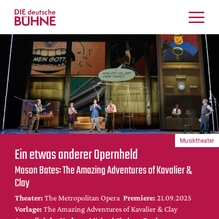
Kritiken
Schauspiel
Musiktheater
Tanz
Crossover
Bühnenwelt
Festivals & Veranstaltungen
Musiktheater
Menschen & Theater
Ein etwas anderer Opernheld
Themen
Mason Bates: The Amazing Adventures of Kavalier &
Internationales
Clay
Nachrufe
Theater:
The Metropolitan Opera
Premiere:
21.09.2025
Medientipps
Vorlage:
The Amazing Adventures of Kavalier & Clay