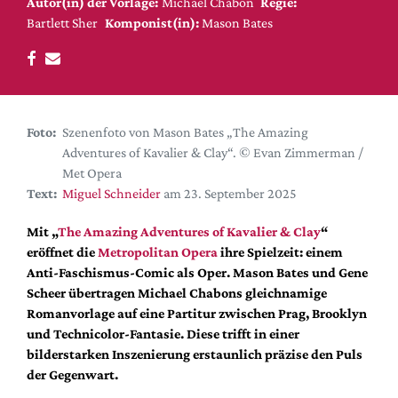
DdB-map
Autor(in) der Vorlage:
Michael Chabon
Regie:
Bartlett Sher
Komponist(in):
Mason Bates
Kalender
Premierensuche
Festival-Planer
Hefte
Foto:
Szenenfoto von Mason Bates „The Amazing
Adventures of Kavalier & Clay“. © Evan Zimmerman /
Alle Hefte
Met Opera
Leseproben
Text:
Miguel Schneider
am 23. September 2025
Podcast
Mit „
The Amazing Adventures of Kavalier & Clay
“
Service
eröffnet die
Metropolitan Opera
ihre Spielzeit: einem
Anti-Faschismus-Comic als Oper. Mason Bates und Gene
Shop / Abo
Scheer übertragen Michael Chabons gleichnamige
Newsletter
Romanvorlage auf eine Partitur zwischen Prag, Brooklyn
Redaktion
und Technicolor-Fantasie. Diese trifft in einer
bilderstarken Inszenierung erstaunlich präzise den Puls
Autor:innen
der Gegenwart.
Partner