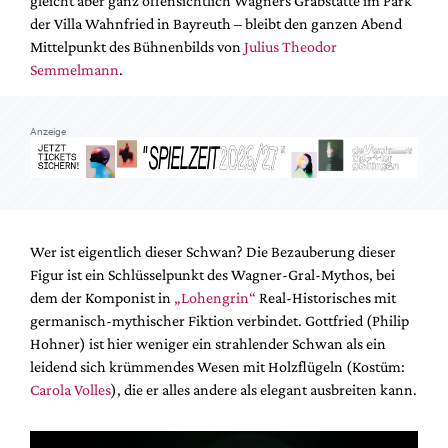
gleicht aber ganz offensichtlich Wagners Grabstätte im Park
Mediadaten
der Villa Wahnfried in Bayreuth – bleibt den ganzen Abend
Suche
Mittelpunkt des Bühnenbilds von
Julius Theodor
Semmelmann
.
Anzeige
Wer ist eigentlich dieser Schwan? Die Bezauberung dieser
Figur ist ein Schlüsselpunkt des Wagner-Gral-Mythos, bei
dem der Komponist in
„Lohengrin“
Real-Historisches mit
germanisch-mythischer Fiktion verbindet. Gottfried (Philip
Hohner) ist hier weniger ein strahlender Schwan als ein
leidend sich krümmendes Wesen mit Holzflügeln (Kostüm:
Carola Volles
), die er alles andere als elegant ausbreiten kann.