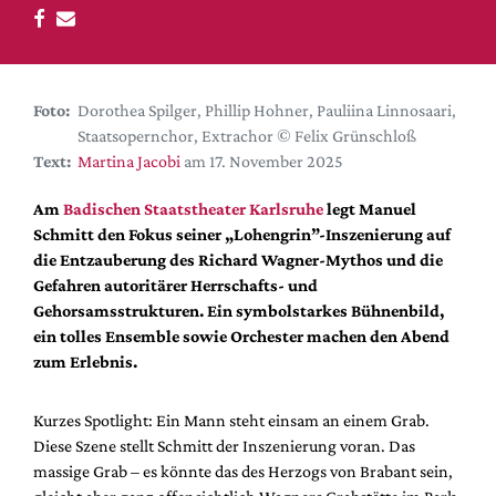
DdB-map
Kalender
Premierensuche
Foto:
Dorothea Spilger, Phillip Hohner, Pauliina Linnosaari,
Festival-Planer
Staatsopernchor, Extrachor © Felix Grünschloß
Hefte
Text:
Martina Jacobi
am 17. November 2025
Alle Hefte
Am
Badischen Staatstheater Karlsruhe
legt Manuel
Leseproben
Schmitt den Fokus seiner „Lohengrin”-Inszenierung auf
die Entzauberung des Richard Wagner-Mythos und die
Podcast
Gefahren autoritärer Herrschafts- und
Service
Gehorsamsstrukturen. Ein symbolstarkes Bühnenbild,
ein tolles Ensemble sowie Orchester machen den Abend
Shop / Abo
zum Erlebnis.
Newsletter
Redaktion
Kurzes Spotlight: Ein Mann steht einsam an einem Grab.
Autor:innen
Diese Szene stellt Schmitt der Inszenierung voran. Das
massige Grab – es könnte das des Herzogs von Brabant sein,
Partner