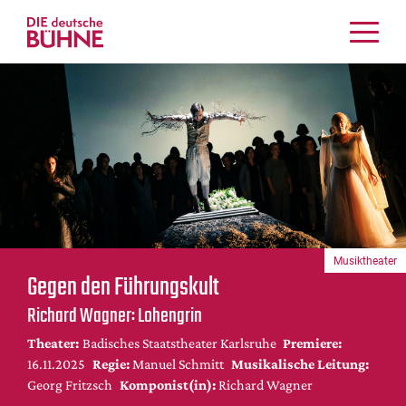
Kritiken
Schauspiel
Musiktheater
Tanz
Crossover
Bühnenwelt
Festivals & Veranstaltungen
Musiktheater
Menschen & Theater
Gegen den Führungskult
Themen
Richard Wagner: Lohengrin
Internationales
Theater:
Badisches Staatstheater Karlsruhe
Premiere:
Nachrufe
16.11.2025
Regie:
Manuel Schmitt
Musikalische Leitung:
Medientipps
Georg Fritzsch
Komponist(in):
Richard Wagner