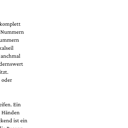
 komplett
en Nummern
knummern
alseil
 Manchmal
ndernswert
tzt.
s oder
ifen. Ein
en Händen
kend ist ein