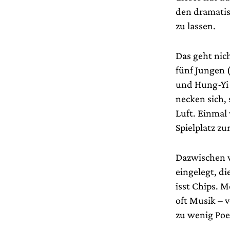
den dramatis
zu lassen.
Das geht nic
fünf Jungen 
und Hung-Yi T
necken sich,
Luft. Einmal
Spielplatz zu
Dazwischen 
eingelegt, d
isst Chips. M
oft Musik – v
zu wenig Poes