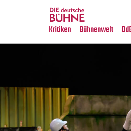
Tanz
Nachrufe
Crossover
Medientipps
Kritiken
Bühnenwelt
Dd