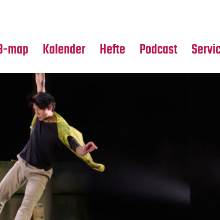
Premierensuche
Alle Hefte
Partne
Festival-Planer
Leseproben
Media
B-map
Kalender
Hefte
Podcast
Servi