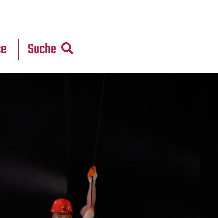
r
daten
ce
Suche