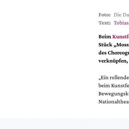
Foto:
Die Da
Text:
Tobias
Beim
Kunstf
Stück „Moss
des Choreogr
verknüpfen, 
„Ein rollend
beim Kunstfe
Bewegungskun
Nationalthea