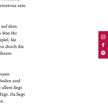
ernrevue sein
, auf dem
a-Hao Hu
piel. Sie
hn durch die
 ihrem
ausen
 Boden und
 allem liegt
fügt. Da liegt
an.