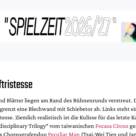
ftristesse
nd Blätter liegen am Rand des Bühnenrunds verstreut. 
grenzt eine Blechwand mit Schiebetor ab. Links steht e
esse. Ziemlich realistisch ist die Kulisse für das letzte K
rdisciplinary Trilogy“ vom taiwanischen
Focasa Circus
ges
as Choreografenduo
Peculiar Man
(Tsai-Wei Tien und Ja