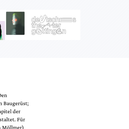
Den
in Baugerüst;
apitel der
taltet. Für
n Möllmer)