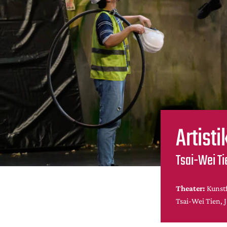
Artist
Tsai-Wei Ti
Theater:
Kunst
Tsai-Wei Tien, 