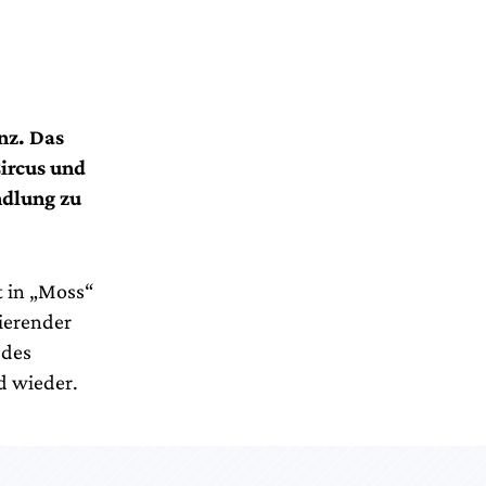
nz. Das
ircus und
ndlung zu
t in „Moss“
nierender
 des
d wieder.