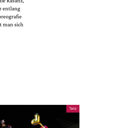
die Rasanz,
r entlang
oreografie
ut man sich
Tanz