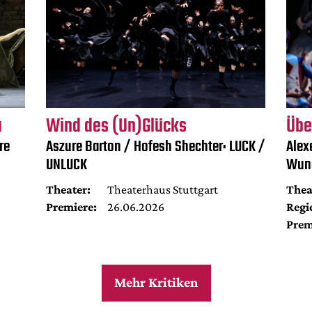
a
Wind des (Un)Glücks
Übe
re
Aszure Barton / Hofesh Shechter: LUCK /
Alex
UNLUCK
Wun
Theater:
Theaterhaus Stuttgart
Thea
Premiere:
26.06.2026
Regi
Prem
Mehr Kritiken