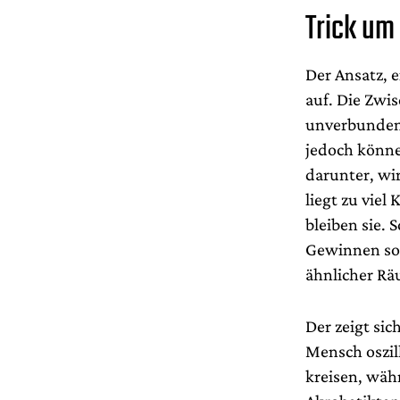
Trick um 
Der Ansatz, 
auf. Die Zwi
unverbunden 
jedoch können
darunter, wi
liegt zu vie
bleiben sie.
Gewinnen sol
ähnlicher Rä
Der zeigt sic
Mensch oszil
kreisen, wäh