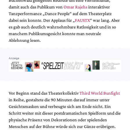
Buchenwald gelegenen Redoute um eine Viertelstunde,
Mediadaten
damit auch das Publikum von
Omar Rajehs
interaktiver
Suche
Tanzperformance „Dance People“ auf dem Theaterplatz
dabei sein konnte. Der Applaus für „
FAUSTX
“ war lang. Aber
es gab auch deutlich wahrnehmbare Ratlosigkeit und in so
manchem Publikumsgesicht konnte man neutrale
Ablehnung lesen.
Anzeige
Vor Beginn stand das Theaterkollektiv
Third World Bunfight
in Reihe, gestaltete die 90 Minuten darauf immer unter
Gesichtsmasken und verbeugte sich am Ende nicht. Ein
Schritt weiter mit dieser postdramatischen Spielform und die
physische Präsenz von Dekorationen oder spielenden
Menschen auf der Bühne würde sich zur Gänze erübrigen.