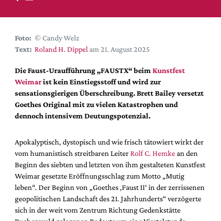
DdB-map
Kalender
Premierensuche
Foto:
© Candy Welz
Text:
Roland H. Dippel
am 21. August 2025
Festival-Planer
Hefte
Die Faust-Uraufführung „FAUSTX“ beim
Kunstfest
Weimar
ist kein Einstiegsstoff und wird zur
Alle Hefte
sensationsgierigen Überschreibung. Brett Bailey versetzt
Leseproben
Goethes Original mit zu vielen Katastrophen und
dennoch intensivem Deutungspotenzial.
Podcast
Service
Apokalyptisch, dystopisch und wie frisch tätowiert wirkt der
vom humanistisch streitbaren Leiter
Rolf C. Hemke
an den
Shop / Abo
Beginn des siebten und letzten von ihm gestalteten Kunstfest
Newsletter
Weimar gesetzte Eröffnungsschlag zum Motto „Mutig
Redaktion
leben“. Der Beginn von „Goethes ‚Faust II‘ in der zerrissenen
Autor:innen
geopolitischen Landschaft des 21. Jahrhunderts“ verzögerte
sich in der weit vom Zentrum Richtung Gedenkstätte
Partner