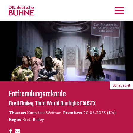
Kritiken
Schauspiel
Musiktheater
Tanz
Crossover
Bühnenwelt
Festivals & Veranstaltungen
Schauspiel
Menschen & Theater
Entfremdungsrekorde
Themen
Brett Bailey, Third World Bunfight: FAUSTX
Internationales
Theater:
Kunstfest Weimar
Premiere:
20.08.2025 (UA)
Nachrufe
Regie:
Brett Bailey
Medientipps