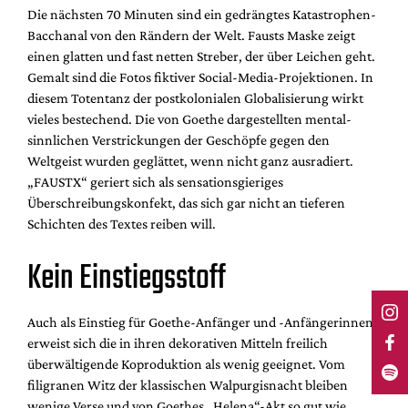
Die nächsten 70 Minuten sind ein gedrängtes Katastrophen-
Bacchanal von den Rändern der Welt. Fausts Maske zeigt
einen glatten und fast netten Streber, der über Leichen geht.
Gemalt sind die Fotos fiktiver Social-Media-Projektionen. In
diesem Totentanz der postkolonialen Globalisierung wirkt
vieles bestechend. Die von Goethe dargestellten mental-
sinnlichen Verstrickungen der Geschöpfe gegen den
Weltgeist wurden geglättet, wenn nicht ganz ausradiert.
„FAUSTX“ geriert sich als sensationsgieriges
Überschreibungskonfekt, das sich gar nicht an tieferen
Schichten des Textes reiben will.
Kein Einstiegsstoff
Auch als Einstieg für Goethe-Anfänger und -Anfängerinnen
erweist sich die in ihren dekorativen Mitteln freilich
überwältigende Koproduktion als wenig geeignet. Vom
filigranen Witz der klassischen Walpurgisnacht bleiben
wenige Verse und von Goethes „Helena“-Akt so gut wie