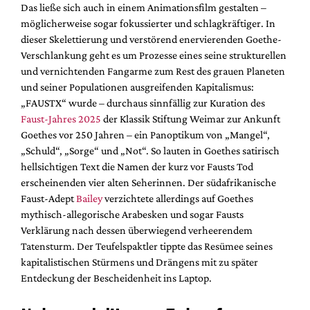
Das ließe sich auch in einem Animationsfilm gestalten –
möglicherweise sogar fokussierter und schlagkräftiger. In
dieser Skelettierung und verstörend enervierenden Goethe-
Verschlankung geht es um Prozesse eines seine strukturellen
und vernichtenden Fangarme zum Rest des grauen Planeten
und seiner Populationen ausgreifenden Kapitalismus:
„FAUSTX“ wurde – durchaus sinnfällig zur Kuration des
Faust-Jahres 2025
der Klassik Stiftung Weimar zur Ankunft
Goethes vor 250 Jahren – ein Panoptikum von „Mangel“,
„Schuld“, „Sorge“ und „Not“. So lauten in Goethes satirisch
hellsichtigen Text die Namen der kurz vor Fausts Tod
erscheinenden vier alten Seherinnen. Der südafrikanische
Faust-Adept
Bailey
verzichtete allerdings auf Goethes
mythisch-allegorische Arabesken und sogar Fausts
Verklärung nach dessen überwiegend verheerendem
Tatensturm. Der Teufelspaktler tippte das Resümee seines
kapitalistischen Stürmens und Drängens mit zu später
Entdeckung der Bescheidenheit ins Laptop.