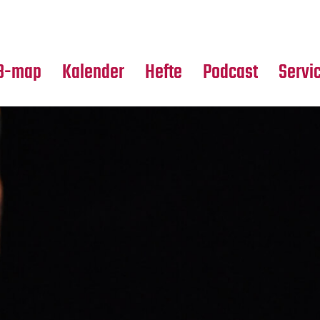
Premierensuche
Alle Hefte
Partne
Festival-Planer
Leseproben
Media
B-map
Kalender
Hefte
Podcast
Servi