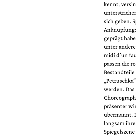
kennt, versin
unterstriche
sich geben. 
Anknüpfungsp
geprägt habe
unter andere
midi d’un fau
passen die r
Bestandteile
„Petruschka“
werden. Das F
Choreograph
präsenter wir
übermannt. D
langsam ihre 
Spiegelszene