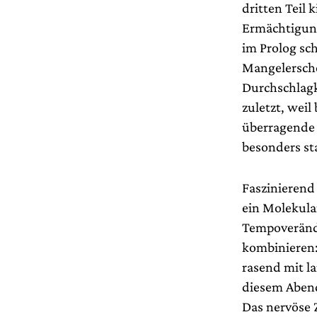
dritten Teil 
Ermächtigung
im Prolog sch
Mangelersche
Durchschlagkr
zuletzt, weil
überragende 
besonders st
Faszinierend
ein Molekula
Tempoveränd
kombinieren: 
rasend mit l
diesem Abend
Das nervöse 