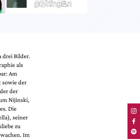
 drei Bilder.
aphie als
bar: Am
t sowie der
der der
um Nijinski,
es. Die
lla), seiner
sliebe zu
Erwachen. Im