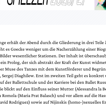
ge erhält der Abend durch die Gliederung in drei Teile à
ht es Goecke weniger um die Nacherzählung einer Biogr
Bilder wesentlicher Stationen. Der Inhalt ist überschau
ein Prolog, der sich abstrakt der Kraft der Kunst widme
er Muse des Tanzes mit dem Kunstförderer und Begrün
, Sergej Diaghilew. Erst im zweiten Teil geht es konkret 
f der Ballettschule und der Karriere bei den Ballet Russ
 blickt auf den Einfluss seiner Mutter (Alessandra la Be
u Romola (Maria Prat Balasch) und vor allem auf die Has
avid Rodriguez) sowie auf Nijinskis (homo-)sexuelles 