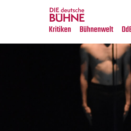
Tanz
Nachrufe
Crossover
Medientipps
Kritiken
Bühnenwelt
Dd