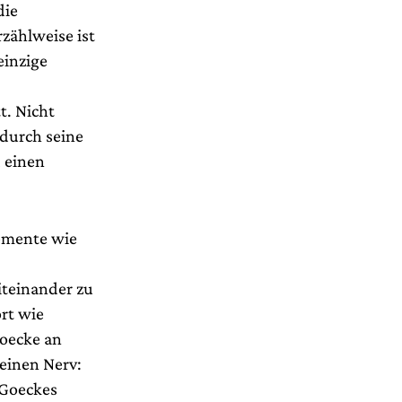
die
zählweise ist
einzige
t. Nicht
 durch seine
d einen
lemente wie
teinander zu
ort wie
Goecke an
 einen Nerv:
 Goeckes