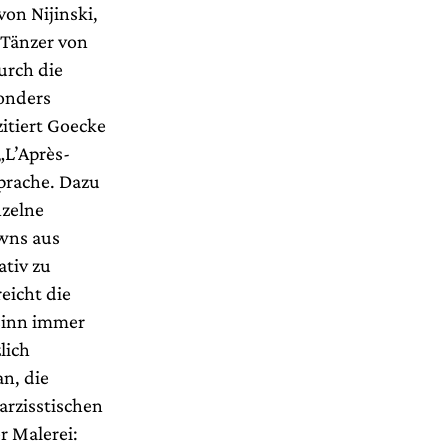
von Nijinski,
 Tänzer von
urch die
sonders
itiert Goecke
„L’Après-
sprache. Dazu
nzelne
owns aus
ativ zu
eicht die
sinn immer
lich
n, die
arzisstischen
r Malerei: