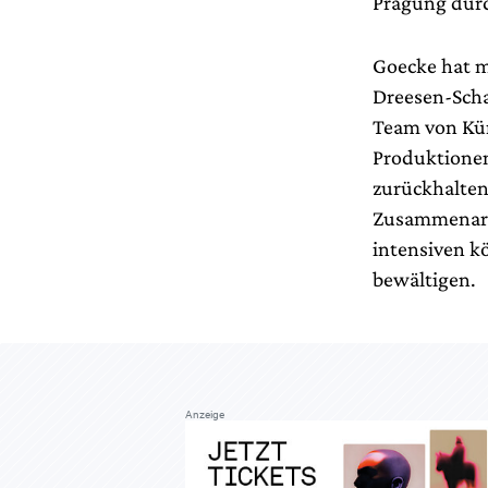
Prägung durc
Goecke hat m
Dreesen-Scha
Team von Kün
Produktionen
zurückhalten
Zusammenarbe
intensiven k
bewältigen.
Anzeige