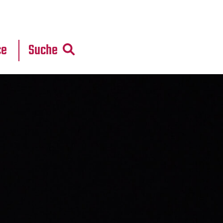
r
daten
ce
Suche