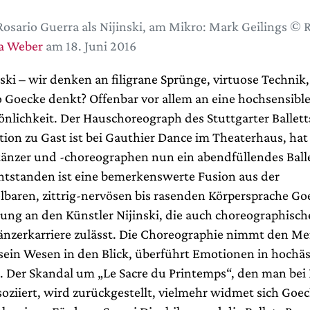
Rosario Guerra als Nijinski, am Mikro: Mark Geilings © 
a Weber
am 18. Juni 2016
ki – wir denken an filigrane Sprünge, virtuose Technik, 
Goecke denkt? Offenbar vor allem an eine hochsensibl
nlichkeit. Der Hauschoreograph des Stuttgarter Balletts
tion zu Gast ist bei Gauthier Dance im Theaterhaus, ha
änzer und -choreographen nun ein abendfüllendes Ball
tstanden ist eine bemerkenswerte Fusion aus der
baren, zittrig-nervösen bis rasenden Körpersprache G
rung an den Künstler Nijinski, die auch choreographisc
änzerkarriere zulässt. Die Choreographie nimmt den M
 sein Wesen in den Blick, überführt Emotionen in hochä
Der Skandal um „Le Sacre du Printemps“, den man bei 
soziiert, wird zurückgestellt, vielmehr widmet sich Goec