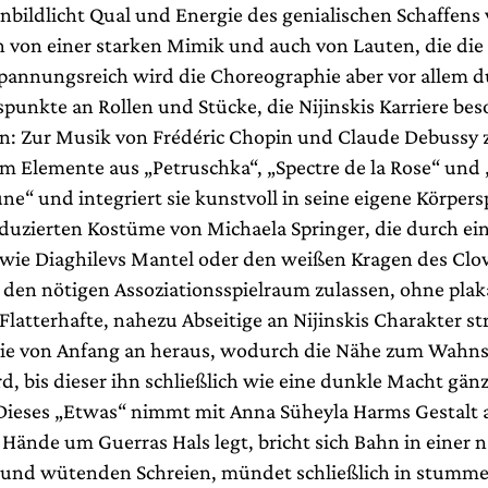
nbildlicht Qual und Energie des genialischen Schaffens 
n von einer starken Mimik und auch von Lauten, die die
Spannungsreich wird die Choreographie aber vor allem d
unkte an Rollen und Stücke, die Nijinskis Karriere be
n: Zur Musik von Frédéric Chopin und Claude Debussy z
m Elemente aus „Petruschka“, „Spectre de la Rose“ und 
ne“ und integriert sie kunstvoll in seine eigene Körper
eduzierten Kostüme von Michaela Springer, die durch ei
 wie Diaghilevs Mantel oder den weißen Kragen des Cl
 den nötigen Assoziationsspielraum zulassen, ohne plak
latterhafte, nahezu Abseitige an Nijinskis Charakter str
ie von Anfang an heraus, wodurch die Nähe zum Wahn
d, bis dieser ihn schließlich wie eine dunkle Macht gänz
ieses „Etwas“ nimmt mit Anna Süheyla Harms Gestalt a
Hände um Guerras Hals legt, bricht sich Bahn in einer n
 und wütenden Schreien, mündet schließlich in stumme