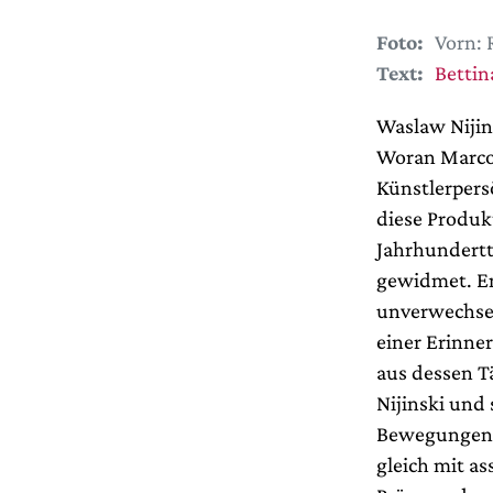
Foto:
Vorn: 
Text:
Bettin
Waslaw Nijins
Woran Marco 
Künstlerpersö
diese Produk
Jahrhundertt
gewidmet. En
unverwechsel
einer Erinne
aus dessen T
Nijinski und
Bewegungen. 
gleich mit as