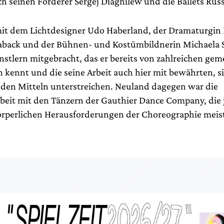
h seinen Förderer Sergej Diaghilew und die Ballets Russ
it dem Lichtdesigner Udo Haberland, der Dramaturgin 
back und der Bühnen- und Kostümbildnerin Michaela S
stlern mitgebracht, das er bereits von zahlreichen ge
 kennt und die seine Arbeit auch hier mit bewährten, 
den Mitteln unterstreichen. Neuland dagegen war die
it mit den Tänzern der Gauthier Dance Company, die 
örperlichen Herausforderungen der Choreographie meist