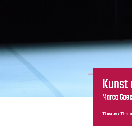
Kunst
Marco Goeck
Theater:
Theate