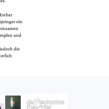
es.
Esther
pringer ein
meinsamen
simplen und
jedoch die
erlich