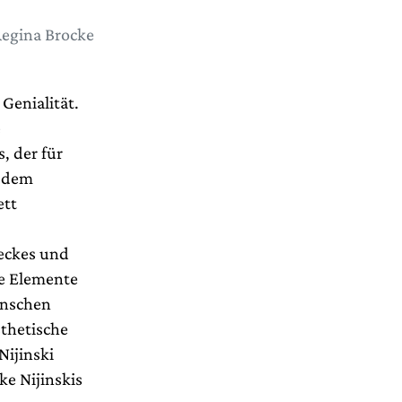
Regina Brocke
Genialität.
e
, der für
t dem
ett
oeckes und
he Elemente
enschen
sthetische
Nijinski
ke Nijinskis