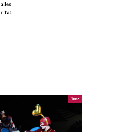
alles
r Tat
Tanz