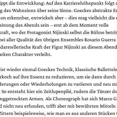
kippt die Entwicklung: Auf den Karrierehöhepunkt folgt 
 des Wahnsinns über seine Sinne. Goeckes abstrakte Er
on erkennbar, entwickelt aber – dies mag vielleicht die 
inung des Abends sein – erst ab dem Moment volle
aft, wo der Protagonist Nijinski selbst die Bühne betrit
 bei aller Qualität des übrigen Ensembles Rosario Guerra
darstellerische Kraft der Figur Nijinski an diesem Aben
arken Charakter verleiht.
 ist wieder einmal Goeckes Technik, klassische Ballette
rkoch auf ihre Essenz zu reduzieren, um sie dann durch
erungen oder Wiederholungen zu variieren und neu mi
So entsteht hier ein Zeitlupenplié, rudern die Tänzer d
anggetreckten Armen. Als Choreograph hat sich Marco 
 nicht neu erfunden, trifft aber mit bewährten Mitteln
Zittern beispielsweise, wie man es aus anderen Stücken