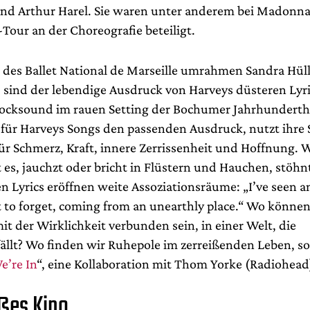
d Arthur Harel. Sie waren unter anderem bei Madonn
-Tour an der Choreografie beteiligt.
 des Ballet National de Marseille umrahmen Sandra Hüll
 sind der lebendige Ausdruck von Harveys düsteren Lyri
ocksound im rauen Setting der Bochumer Jahrhundertha
t für Harveys Songs den passenden Ausdruck, nutzt ihre
ür Schmerz, Kraft, innere Zerrissenheit und Hoffnung. W
 es, jauchzt oder bricht in Flüstern und Hauchen, stöhn
en Lyrics eröffnen weite Assoziationsräume: „I’ve seen 
t to forget, coming from an unearthly place.“ Wo könne
t der Wirklichkeit verbunden sein, in einer Welt, die
ällt? Wo finden wir Ruhepole im zerreißenden Leben, s
e’re In
“, eine Kollaboration mit Thom Yorke (Radiohead
ßes Kino