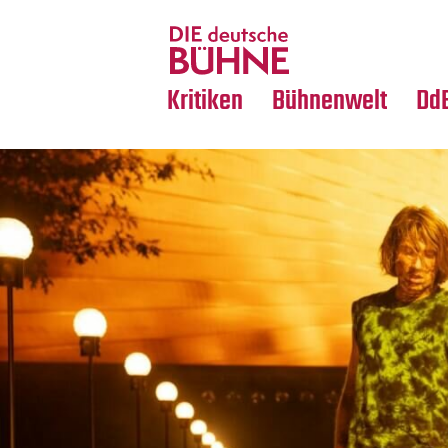
Tanz
Nachrufe
Crossover
Medientipps
Kritiken
Bühnenwelt
Dd