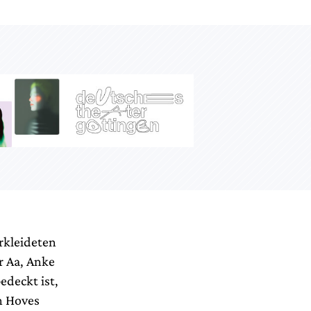
rkleideten
r Aa, Anke
edeckt ist,
n Hoves