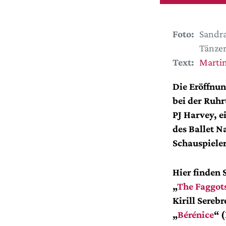
Foto:
Sandra
Tänzer
Text:
Martin
Die Eröffnun
bei der Ruhr
PJ Harvey, e
des Ballet N
Schauspieler
Hier finden 
„
The Faggot
Kirill Sereb
„
Bérénice
“ 