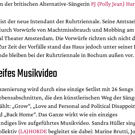
on der britischen Alternative-Sängerin
PJ (Polly Jean) Ha
 ist der neue Intendant der Ruhrtriennale. Seine Amtsze
urch Vorwürfe von Machtmissbrauch und Mobbing am
al Theater Amsterdam. Die Vorwürfe richten sich nicht 
Zur Zeit der Vorfälle stand das Haus jedoch unter seiner
de bleiben bei der Ruhrtriennale in Bochum außen vor.
ifes Musikvideo
zenierung wird durch eine einzige Setlist mit 26 Songs
 Lebensabschnitten, die den künstlerischen Weg der Säng
ählt: „Grow“, „Love and Personal and Political Disappoi
nd „Back Home“. Das Ganze wirkt wie ein einziges
ndiges live aufgeführtes Musikvideo. Sandra Hüller sin
ollektiv
(LA)HORDE
begleitet sie dabei: Marine Brutti, 