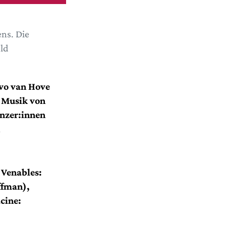
ns. Die
ld
Ivo van Hove
: Musik von
änzer:innen
 Venables:
ffman),
acine: