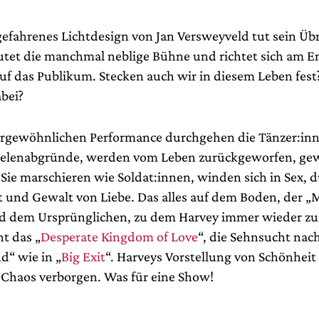
gefahrenes Lichtdesign von Jan Versweyveld tut sein Übr
utet die manchmal neblige Bühne und richtet sich am E
auf das Publikum. Stecken auch wir in diesem Leben fes
abei?
ergewöhnlichen Performance durchgehen die Tänzer:inn
eelenabgründe, werden vom Leben zurückgeworfen, ge
Sie marschieren wie Soldat:innen, winden sich in Sex, 
t und Gewalt von Liebe. Das alles auf dem Boden, der „
d dem Ursprünglichen, zu dem Harvey immer wieder zu
t das „
Desperate Kingdom of Love
“, die Sehnsucht nac
nd“ wie in „
Big Exit
“. Harveys Vorstellung von Schönheit 
Chaos verborgen. Was für eine Show!