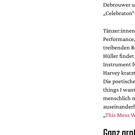
Debrouwer un
„Celebraton“
Tänzer:innen
Performance,
treibenden R
Hüller finde
Instrument f
Harvey kratzt
Die poetisch
things I wan
menschlich mi
auseinanderf
„
This Mess W
Ganz gro