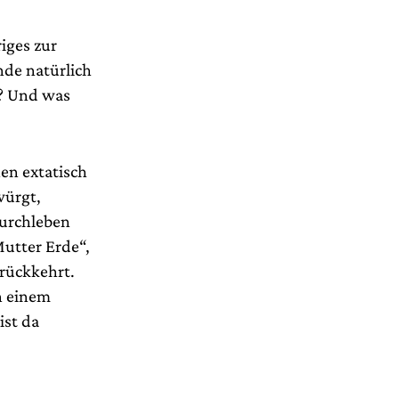
iges zur
nde natürlich
t? Und was
en extatisch
würgt,
durchleben
Mutter Erde“,
rückkehrt.
h einem
ist da