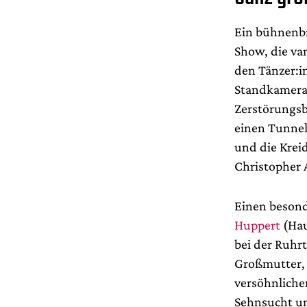
Ein bühnenbr
Show, die va
den Tänzer:i
Standkameras
Zerstörungsb
einen Tunnel
und die Krei
Christopher 
Einen besond
Huppert
(Hau
bei der Ruhrt
Großmutter, z
versöhnliche
Sehnsucht u