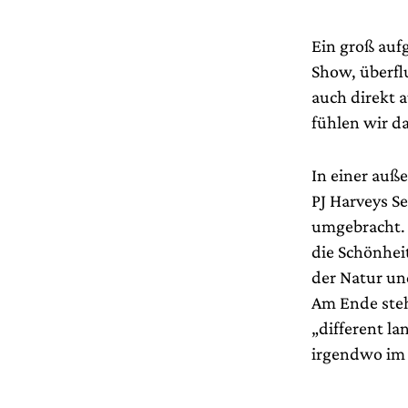
Ein groß auf
Show, überfl
auch direkt 
fühlen wir d
In einer auß
PJ Harveys S
umgebracht. 
die Schönhei
der Natur un
Am Ende steh
„different la
irgendwo im 