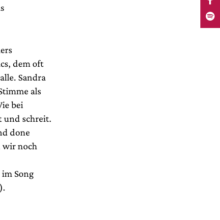
as
ers
cs, dem oft
lle. Sandra
 Stimme als
ie bei
t und schreit.
and done
n wir noch
o im Song
).