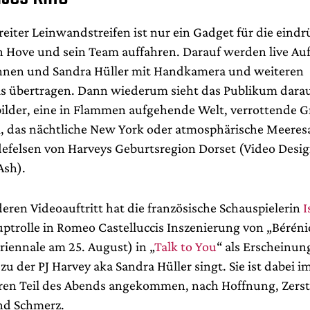
eiter Leinwandstreifen ist nur ein Gadget für die eindr
n Hove und sein Team auffahren. Darauf werden live A
nnen und Sandra Hüller mit Handkamera und weiteren
 übertragen. Dann wiederum sieht das Publikum dara
ilder, eine in Flammen aufgehende Welt, verrottende G
, das nächtliche New York oder atmosphärische Meer
defelsen von Harveys Geburtsregion Dorset (Video Desig
Ash).
eren Videoauftritt hat die französische Schauspielerin
I
ptrolle in Romeo Castelluccis Inszenierung von „Béréni
riennale am 25. August) in „
Talk to You
“ als Erscheinun
u der PJ Harvey aka Sandra Hüller singt. Sie ist dabei i
ren Teil des Abends angekommen, nach Hoffnung, Zers
nd Schmerz.