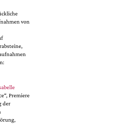
ückliche
ufnahmen von
uf
rabsteine,
esaufnahmen
n:
sabelle
ce“, Premiere
g der
m
törung,