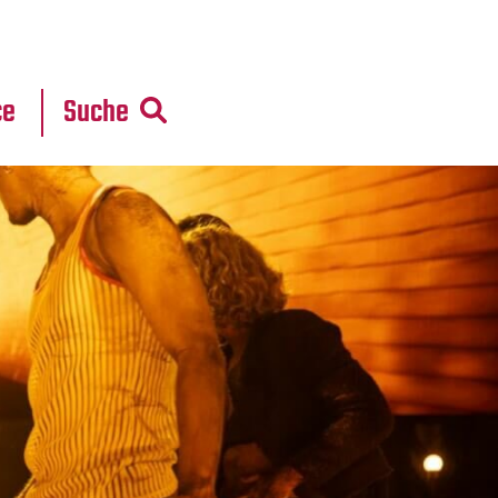
r
daten
ce
Suche