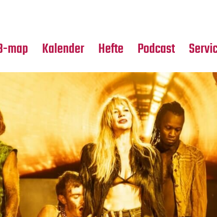
Premierensuche
Alle Hefte
Partne
Festival-Planer
Leseproben
Media
B-map
Kalender
Hefte
Podcast
Servi