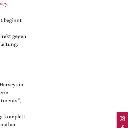
rvey
.
it beginnt
direkt gegen
 Leitung.
 Harveys in
erin
ntments“,
gt komplett
Jonathan