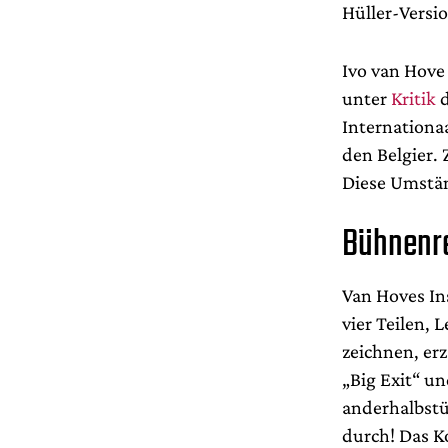
Hüller-Versi
Ivo van Hove
unter
Kritik
d
Internationa
den Belgier. 
Diese Umstän
Bühnenre
Van Hoves Ins
vier Teilen,
zeichnen, erz
„Big Exit“ u
anderhalbstü
durch! Das K