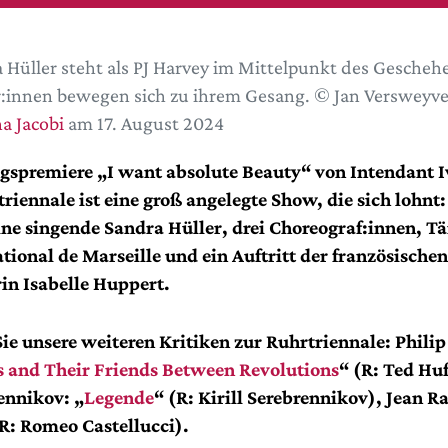
 Hüller steht als PJ Harvey im Mittelpunkt des Geschehe
:innen bewegen sich zu ihrem Gesang. © Jan Versweyve
a Jacobi
am 17. August 2024
gspremiere „I want absolute Beauty“ von Intendant 
triennale ist eine groß angelegte Show, die sich lohnt
ine singende Sandra Hüller, drei Choreograf:innen, T
ational de Marseille und ein Auftritt der französischen
in Isabelle Huppert.
Sie unsere weiteren Kritiken zur Ruhrtriennale:
Philip
s and Their Friends Between Revolutions
“ (R: Ted Hu
rennikov: „
Legende
“ (R: Kirill Serebrennikov), Jean R
(R: Romeo Castellucci).