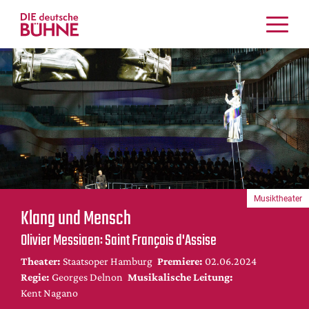
Kritiken
Schauspiel
Musiktheater
Tanz
Crossover
Bühnenwelt
Festivals & Veranstaltungen
Musiktheater
Menschen & Theater
Klang und Mensch
Themen
Olivier Messiaen: Saint François d'Assise
Internationales
Theater:
Staatsoper Hamburg
Premiere:
02.06.2024
Nachrufe
Regie:
Georges Delnon
Musikalische Leitung:
Medientipps
Kent Nagano