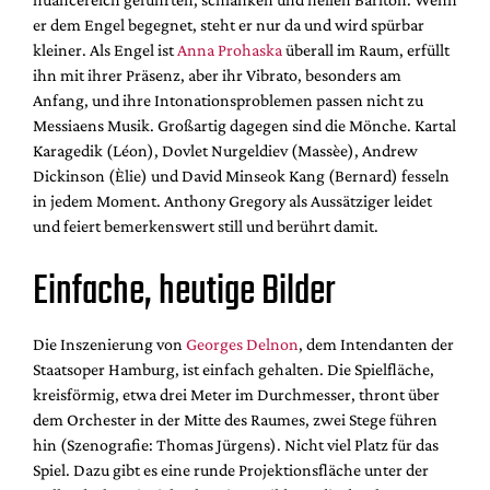
er dem Engel begegnet, steht er nur da und wird spürbar
kleiner. Als Engel ist
Anna Prohaska
überall im Raum, erfüllt
ihn mit ihrer Präsenz, aber ihr Vibrato, besonders am
Anfang, und ihre Intonationsproblemen passen nicht zu
Messiaens Musik. Großartig dagegen sind die Mönche. Kartal
Karagedik (Léon), Dovlet Nurgeldiev (Massèe), Andrew
Dickinson (Èlie) und David Minseok Kang (Bernard) fesseln
in jedem Moment. Anthony Gregory als Aussätziger leidet
und feiert bemerkenswert still und berührt damit.
Einfache, heutige Bilder
Die Inszenierung von
Georges Delnon
, dem Intendanten der
Staatsoper Hamburg, ist einfach gehalten. Die Spielfläche,
kreisförmig, etwa drei Meter im Durchmesser, thront über
dem Orchester in der Mitte des Raumes, zwei Stege führen
hin (Szenografie: Thomas Jürgens). Nicht viel Platz für das
Spiel. Dazu gibt es eine runde Projektionsfläche unter der