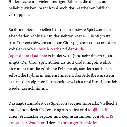
Hallendecke mit vielen heutigen Bildern, die durchaus
beliebig wirken, manchmal auch das Geschehen bildlich
verdoppeln.
Zu ihnen bietet – vielleicht – die intensivste Spielszene des
Abends den Schlüssel: In der siebten Szene „Die Stigmata“
tritt François abwehrend dem Chor gegenüber, der aus dem
Vokalensemble
LauschWerk
und der
Audi-
Jugendchorakademie
gebildet wird (und sehr überzeugend
singt). Der Chor spricht hier als Gott und François wehrt
hier nicht nur die göttliche Präsenz ab, sondern auch sich
selbst, die Hybris in seinem Inneren, das Selbstbewusstsein,
das aus dem eigenen Fortschritt erwächst und ihn eigentlich
wieder zurücknimmt.
Das sagt zumindest das Spiel von Jacques Imbrailo. Vielleicht
hat Delnon deshalb Kent Nagano selbst und
Mojib Latif
,
einen Franziskanerpater und Repräsant:innen von
Hinz &
Kunzt
,
Sea Watch
und dem
Hamburger Hospiz im