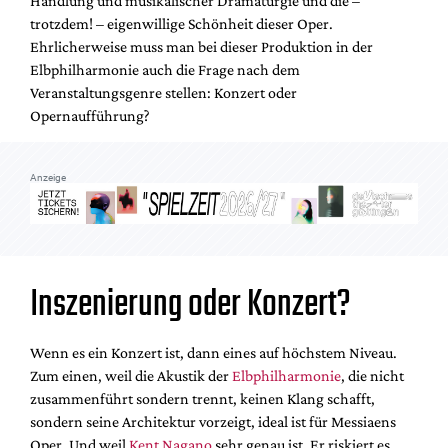
Handlung und musikalischer Dramaturgie und die –
Mediadaten
trotzdem! – eigenwillige Schönheit dieser Oper.
Suche
Ehrlicherweise muss man bei dieser Produktion in der
Elbphilharmonie auch die Frage nach dem
Veranstaltungsgenre stellen: Konzert oder
Opernaufführung?
Anzeige
Inszenierung oder Konzert?
Wenn es ein Konzert ist, dann eines auf höchstem Niveau.
Zum einen, weil die Akustik der
Elbphilharmonie
, die nicht
zusammenführt sondern trennt, keinen Klang schafft,
sondern seine Architektur vorzeigt, ideal ist für Messiaens
Oper. Und weil
Kent Nagano
sehr genau ist. Er riskiert es,