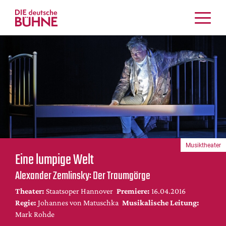
Kritiken
Schauspiel
Musiktheater
Tanz
Crossover
Bühnenwelt
Festivals & Veranstaltungen
Musiktheater
Menschen & Theater
Eine lumpige Welt
Themen
Alexander Zemlinsky: Der Traumgörge
Internationales
Theater:
Staatsoper Hannover
Premiere:
16.04.2016
Nachrufe
Regie:
Johannes von Matuschka
Musikalische Leitung:
Medientipps
Mark Rohde