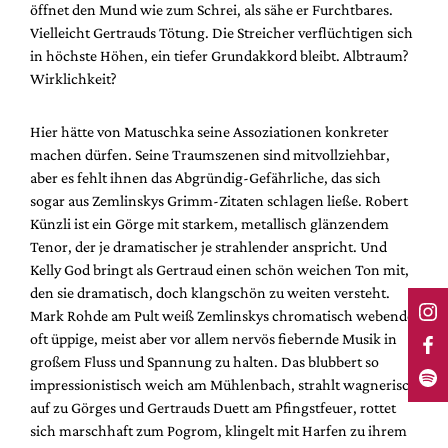
öffnet den Mund wie zum Schrei, als sähe er Furchtbares.
Vielleicht Gertrauds Tötung. Die Streicher verflüchtigen sich
in höchste Höhen, ein tiefer Grundakkord bleibt. Albtraum?
Wirklichkeit?
Hier hätte von Matuschka seine Assoziationen konkreter
machen dürfen. Seine Traumszenen sind mitvollziehbar,
aber es fehlt ihnen das Abgründig-Gefährliche, das sich
sogar aus Zemlinskys Grimm-Zitaten schlagen ließe. Robert
Künzli ist ein Görge mit starkem, metallisch glänzendem
Tenor, der je dramatischer je strahlender anspricht. Und
Kelly God bringt als Gertraud einen schön weichen Ton mit,
den sie dramatisch, doch klangschön zu weiten versteht.
Mark Rohde am Pult weiß Zemlinskys chromatisch webende,
oft üppige, meist aber vor allem nervös fiebernde Musik in
großem Fluss und Spannung zu halten. Das blubbert so
impressionistisch weich am Mühlenbach, strahlt wagnerisch
auf zu Görges und Gertrauds Duett am Pfingstfeuer, rottet
sich marschhaft zum Pogrom, klingelt mit Harfen zu ihrem