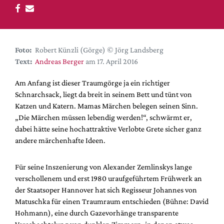
DdB-map
Kalender
Premierensuche
Foto:
Robert Künzli (Görge) © Jörg Landsberg
Festival-Planer
Text:
Andreas Berger
am 17. April 2016
Hefte
Am Anfang ist dieser Traumgörge ja ein richtiger
Alle Hefte
Schnarchsack, liegt da breit in seinem Bett und tünt von
Leseproben
Katzen und Katern. Mamas Märchen belegen seinen Sinn.
„Die Märchen müssen lebendig werden!“, schwärmt er,
Podcast
dabei hätte seine hochattraktive Verlobte Grete sicher ganz
Service
andere märchenhafte Ideen.
Shop / Abo
Für seine Inszenierung von Alexander Zemlinskys lange
Newsletter
verschollenem und erst 1980 uraufgeführtem Frühwerk an
Redaktion
der Staatsoper Hannover hat sich Regisseur Johannes von
Autor:innen
Matuschka für einen Traumraum entschieden (Bühne: David
Hohmann), eine durch Gazevorhänge transparente
Partner