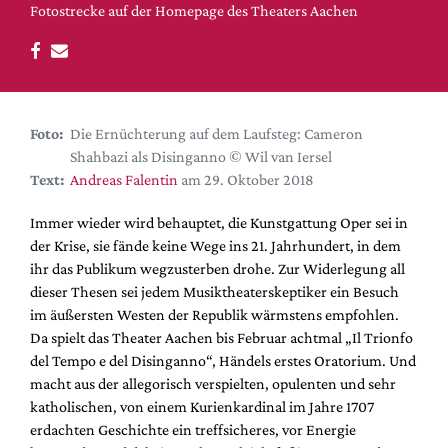
DdB-map
Fotostrecke auf der Homepage des Theaters Aachen
Kalender
Premierensuche
Festival-Planer
Foto:
Die Ernüchterung auf dem Laufsteg: Cameron
Hefte
Shahbazi als Disinganno © Wil van Iersel
Alle Hefte
Text:
Andreas Falentin
am 29. Oktober 2018
Leseproben
Immer wieder wird behauptet, die Kunstgattung Oper sei in
Podcast
der Krise, sie fände keine Wege ins 21. Jahrhundert, in dem
ihr das Publikum wegzusterben drohe. Zur Widerlegung all
Service
dieser Thesen sei jedem Musiktheaterskeptiker ein Besuch
Shop / Abo
im äußersten Westen der Republik wärmstens empfohlen.
Da spielt das Theater Aachen bis Februar achtmal „Il Trionfo
Newsletter
del Tempo e del Disinganno“, Händels erstes Oratorium. Und
Redaktion
macht aus der allegorisch verspielten, opulenten und sehr
Autor:innen
katholischen, von einem Kurienkardinal im Jahre 1707
Partner
erdachten Geschichte ein treffsicheres, vor Energie