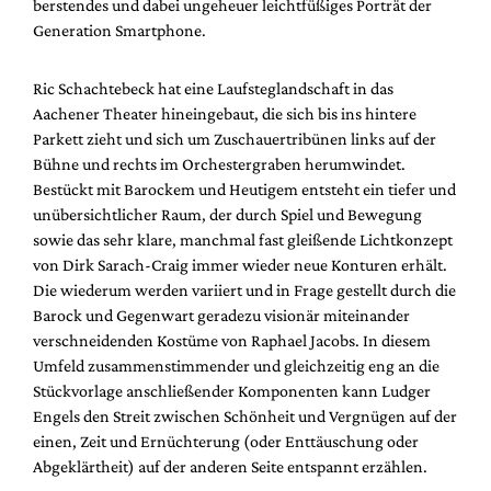
berstendes und dabei ungeheuer leichtfüßiges Porträt der
Mediadaten
Generation Smartphone.
Suche
Ric Schachtebeck hat eine Laufsteglandschaft in das
Aachener Theater hineingebaut, die sich bis ins hintere
Parkett zieht und sich um Zuschauertribünen links auf der
Bühne und rechts im Orchestergraben herumwindet.
Bestückt mit Barockem und Heutigem entsteht ein tiefer und
unübersichtlicher Raum, der durch Spiel und Bewegung
sowie das sehr klare, manchmal fast gleißende Lichtkonzept
von Dirk Sarach-Craig immer wieder neue Konturen erhält.
Die wiederum werden variiert und in Frage gestellt durch die
Barock und Gegenwart geradezu visionär miteinander
verschneidenden Kostüme von Raphael Jacobs. In diesem
Umfeld zusammenstimmender und gleichzeitig eng an die
Stückvorlage anschließender Komponenten kann Ludger
Engels den Streit zwischen Schönheit und Vergnügen auf der
einen, Zeit und Ernüchterung (oder Enttäuschung oder
Abgeklärtheit) auf der anderen Seite entspannt erzählen.