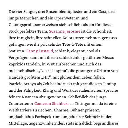
Die vier Sänger, drei Ensemblemitglieder und ein Gast, drei
junge Menschen und ein Opernveteran und
Gesangsprofessor erweisen sich schlicht als ein für dieses
Stück perfektes Team.
Suzanne Jerosme
ist die Schönheit,
ihre Innigkeit, ihre schnellen Koloraturen nehmen genauso
gefangen wie ihr prickelndes Tete-à-Tete mit einem
Statisten.
Fanny Lustaud
, schlank, elegant, cool als
Vergnügen kann mit ihrem schlackenlos geführten Mezzo
kapriziös tändeln, in Wut ausbrechen und auch das
melancholische „Lascia la spina“, die gesungene Urform von
Händels größtem „Hit“, mit glühendem Leben füllen.
Patricio Arroyo als Zeit beeindruckt mit grandiosem Timing
und der Fähigkeit, Klang und Wort der italienischen Sprache
feinste Nuancen abzugewinnen. Schließlich der junge
Countertenor
Cameron Shahbazi
als Disinganno: da ist eine
Weltkarriere zu riechen. Charme, Bühnenpräsenz,
unglaubliches Farbspektrum, ungeheurer Schmelz in der
Mittellage, augenzwinkerndes, stets inhaltlich begründbares