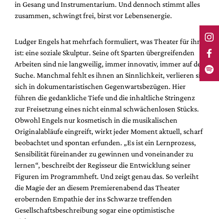
in Gesang und Instrumentarium. Und dennoch stimmt alles
zusammen, schwingt frei, birst vor Lebensenergie.
Ludger Engels hat mehrfach formuliert, was Theater für ihn
ist: eine soziale Skulptur. Seine oft Sparten übergreifenden
Arbeiten sind nie langweilig, immer innovativ, immer auf der
Suche. Manchmal fehlt es ihnen an Sinnlichkeit, verlieren sie
sich in dokumentaristischen Gegenwartsbezügen. Hier
führen die gedankliche Tiefe und die inhaltliche Stringenz
zur Freisetzung eines nicht einmal schwächenlosen Stücks.
Obwohl Engels nur kosmetisch in die musikalischen
Originalabläufe eingreift, wirkt jeder Moment aktuell, scharf
beobachtet und spontan erfunden. „Es ist ein Lernprozess,
Sensibilität füreinander zu gewinnen und voneinander zu
lernen“, beschreibt der Regisseur die Entwicklung seiner
Figuren im Programmheft. Und zeigt genau das. So verleiht
die Magie der an diesem Premierenabend das Theater
erobernden Empathie der ins Schwarze treffenden
Gesellschaftsbeschreibung sogar eine optimistische