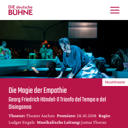
Kritiken
Schauspiel
Musiktheater
Tanz
Crossover
Bühnenwelt
Festivals & Veranstaltungen
Musiktheater
Menschen & Theater
Die Magie der Empathie
Themen
Georg Friedrich Händel: Il Trionfo del Tempo e del
Internationales
Disinganno
Nachrufe
Theater:
Theater Aachen
Premiere:
28.10.2018
Regie:
Medientipps
Ludger Engels
Musikalische Leitung:
Justus Thorau