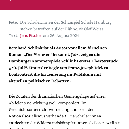
DdB-map
Kalender
Premierensuche
Foto:
Die Schüler:innen der Schauspiel Schule Hamburg
stehen betroffen auf der Bühne. © Olaf Weiss
Festival-Planer
Text:
Jens Fischer
am 26. August 2024
Hefte
Bernhard Schlink ist als Autor vor allem für seinen
Alle Hefte
Roman „Der Vorleser“ bekannt. Jetzt zeigen die
Leseproben
Hamburger Kammerspiele Schlinks erstes Theaterstück
„20. Juli“. Unter der Regie von Franz-Joseph Dieken
Podcast
konfrontiert die Inszenierung ihr Publikum mit
Service
aktuellen politischen Debatten.
Shop / Abo
Die Zutaten der dramatischen Gemengelage auf einer
Newsletter
Abifeier sind wirkungsvoll komponiert.
Im
Redaktion
Geschichtsunterricht wurde lang und breit der
Autor:innen
Nationalsozialismus verhandelt. Die Schüler:innen
entdeckten die Widerstandskämpfer:innen als Loser, weil sie
Partner