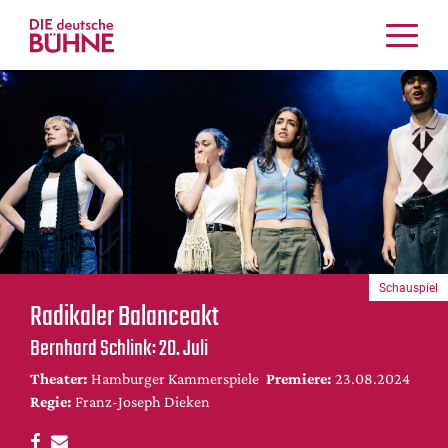
Kritiken
Schauspiel
Musiktheater
Tanz
Crossover
Bühnenwelt
Festivals & Veranstaltungen
Schauspiel
Menschen & Theater
Radikaler Balanceakt
Themen
Bernhard Schlink: 20. Juli
Internationales
Theater:
Hamburger Kammerspiele
Premiere:
23.08.2024
Nachrufe
Regie:
Franz-Joseph Dieken
Medientipps