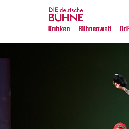
Tanz
Nachrufe
Crossover
Medientipps
Kritiken
Bühnenwelt
Dd