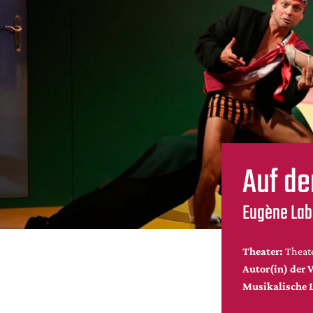
Auf de
Eugène Labi
Theater:
Theate
Autor(in) der V
Musikalische 