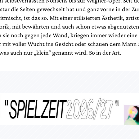
m selbstverfassten Nonsens bis zur Wagner-Oper. Seit de
tar die Seiten gewechselt hat und ganz vorne in der Zu
tmischt, ist das so. Mit einer stilisierten Ästhetik, artis
orik, mit bewährten und auch schon etwas abgenutzten
en sie noch gegen jede Wand, kriegen immer wieder eine
r mit voller Wucht ins Gesicht oder schauen dem Mann 
as auch nur „klein“ genannt wird. So in der Art.