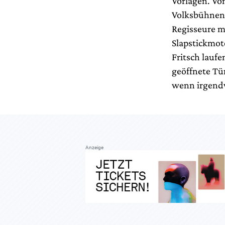
Vorlagen. Vo
Volksbühnens
Regisseure mi
Slapstickmot
Fritsch lauf
geöffnete Tü
wenn irgendw
Anzeige