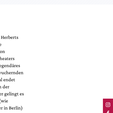
 Herberts
e
von
heaters
legendäres
 wuchernden
al endet
n der
r gelingt es
(wie
 in Berlin)