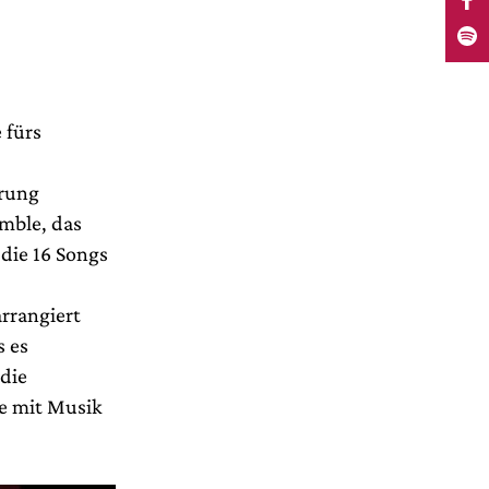
 fürs
rrung
mble, das
 die 16 Songs
rrangiert
s es
 die
e mit Musik