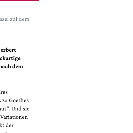
asel auf dem
Herbert
ickartige
 nach dem
ares
s zu Goethes
hut“. Und sie
 Variationen
kt der