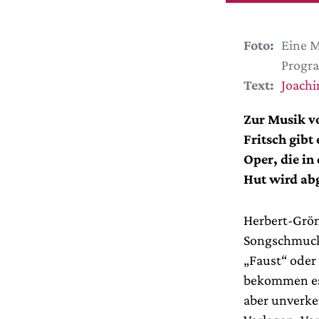
Foto:
Eine M
Progr
Text:
Joach
Zur Musik v
Fritsch gibt
Oper, die in
Hut wird abg
Herbert-Grön
Songschmucks
„Faust“ oder 
bekommen es.
aber unverke