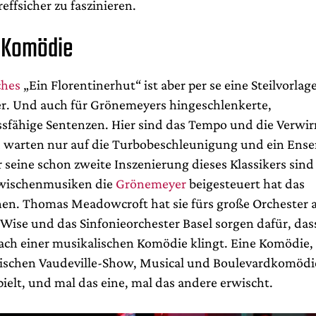
effsicher zu faszinieren.
 Komödie
ches
„Ein Florentinerhut“ ist aber per se eine Steilvorlage
er. Und auch für Grönemeyers hingeschlenkerte,
fähige Sentenzen. Hier sind das Tempo und die Verwi
 warten nur auf die Turbobeschleunigung und ein Ense
r seine schon zweite Inszenierung dieses Klassikers sind
Zwischenmusiken die
Grönemeyer
beigesteuert hat das
n. Thomas Meadowcroft hat sie fürs große Orchester a
ise und das Sinfonieorchester Basel sorgen dafür, das
nach einer musikalischen Komödie klingt. Eine Komödie,
ischen Vaudeville-Show, Musical und Boulevardkomödi
ielt, und mal das eine, mal das andere erwischt.