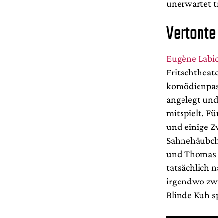
unerwartet tr
Vertonte
Eugène Labi
Fritschtheat
komödienpass
angelegt und
mitspielt. Fü
und einige 
Sahnehäubche
und Thomas W
tatsächlich 
irgendwo zw
Blinde Kuh sp