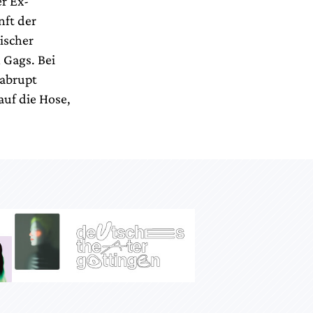
r Ex-
nft der
tischer
 Gags. Bei
 abrupt
auf die Hose,