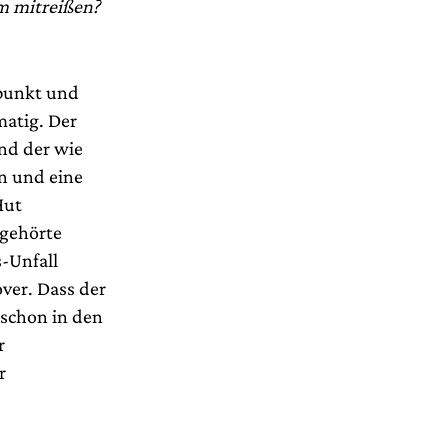
m mitreißen?
rpunkt und
matig. Der
nd der wie
n und eine
Hut
 gehörte
-Unfall
ver. Dass der
 schon in den
r
r