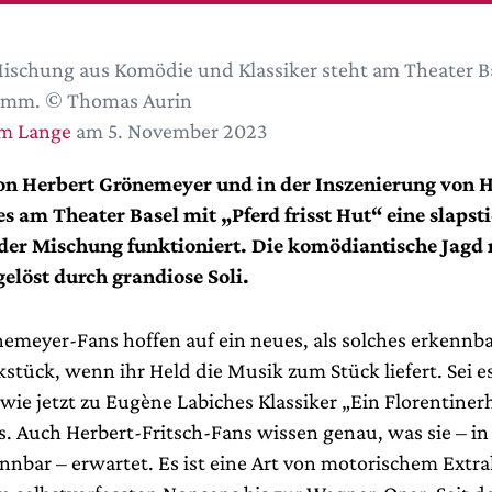
ischung aus Komödie und Klassiker steht am Theater B
amm. © Thomas Aurin
im Lange
am 5. November 2023
on Herbert Grönemeyer und in der Inszenierung von 
 es am Theater Basel mit „Pferd frisst Hut“ eine slapst
 der Mischung funktioniert. Die komödiantische Jagd
elöst durch grandiose Soli.
emeyer-Fans hoffen auf ein neues, als solches erkennb
tück, wenn ihr Held die Musik zum Stück liefert. Sei e
wie jetzt zu Eugène Labiches Klassiker „Ein Florentiner
 Auch Herbert-Fritsch-Fans wissen genau, was sie – in
nnbar – erwartet. Es ist eine Art von motorischem Extra