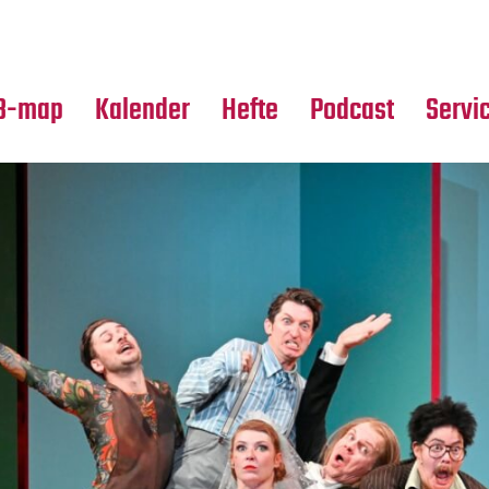
Premierensuche
Alle Hefte
Partne
Festival-Planer
Leseproben
Media
B-map
Kalender
Hefte
Podcast
Servi