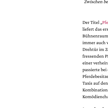
Zwischen be
Der Titel „
Pfe
liefert das e
Bühnenraum i
immer auch v
Drehtür im Z
fressenden P
einer verhei
passierte be
Pferdebesitz
Taxis auf den
Kombination 
Komödiencha