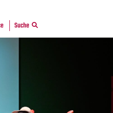
r
daten
ce
Suche