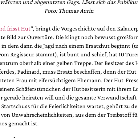
währten und abgenutzten Gags. Lässt sich das Publiku
Foto: Thomas Aurin
rd frisst Hut
“, bringt die Vorgeschichte auf den Kalaue
rste Bild zur Ouvertüre. Die klingt noch bewusst großfor
n dem dann die Jagd nach einem Ersatzhut beginnt (u
om Regisseur stammt), ist bunt und schief, hat 10 Türe
entrum oberhalb einer gelben Treppe. Der Besitzer des 
ferdes, Fadinard, muss Ersatz beschaffen, denn der Hut
rateten Frau mit eifersüchtigem Ehemann. Der Hut-Fress
i einem Schäferstündchen der Hutbesitzerin mit ihrem Lo
er gerade heiraten will und die gesamte Verwandtschaft
 Startschuss für die Feierlichkeiten wartet, gehört zu de
von Unwahrscheinlichkeiten, aus dem der Treibstoff fü
os gemacht ist.