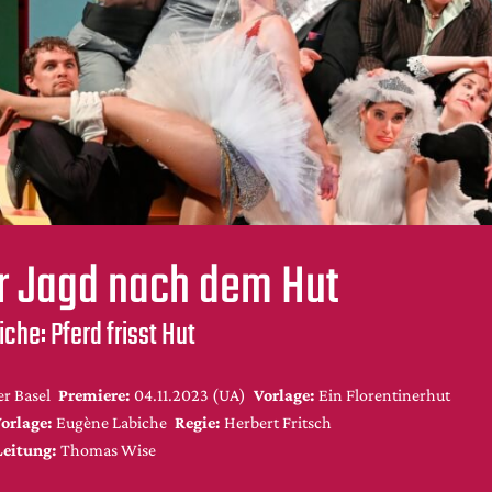
r Jagd nach dem Hut
che: Pferd frisst Hut
r Basel
Premiere:
04.11.2023 (UA)
Vorlage:
Ein Florentinerhut
orlage:
Eugène Labiche
Regie:
Herbert Fritsch
Leitung:
Thomas Wise