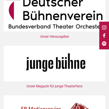
DdB-map
Kalender
Premierensuche
Festival-Planer
Hefte
Unser Herausgeber
Alle Hefte
Leseproben
Podcast
Service
Shop / Abo
Newsletter
Unser Magazin für junge Theaterfans
Redaktion
Autor:innen
Partner