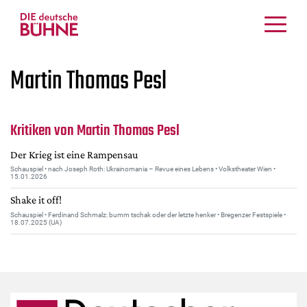
Kritiken
Martin Thomas Pesl
Schauspiel
Musiktheater
Tanz
Kritiken von Martin Thomas Pesl
Crossover
Der Krieg ist eine Rampensau
Bühnenwelt
Schauspiel • nach Joseph Roth: Ukrainomania – Revue eines Lebens • Volkstheater Wien •
15.01.2026
Festivals & Veranstaltungen
Shake it off!
Menschen & Theater
Schauspiel • Ferdinand Schmalz: bumm tschak oder der letzte henker • Bregenzer Festspiele •
18.07.2025 (UA)
Themen
Internationales
Nachrufe
Medientipps