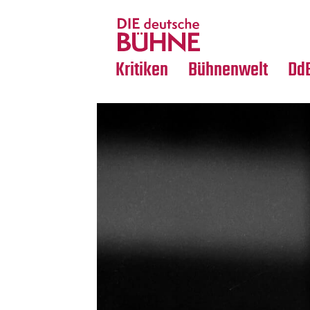
Tanz
Nachrufe
Crossover
Medientipps
Kritiken
Bühnenwelt
Dd