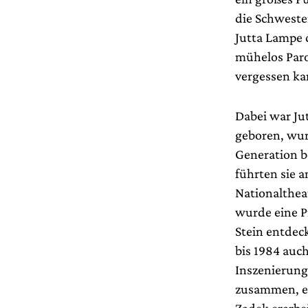
die Schweste
Jutta Lampe 
mühelos Paro
vergessen kan
Dabei war Ju
geboren, wurd
Generation b
führten sie 
Nationalthea
wurde eine P
Stein entdeck
bis 1984 auch
Inszenierung
zusammen, et