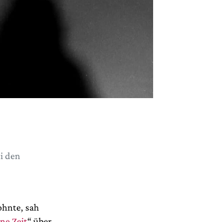
i den
ohnte, sah
rne Zeit
“ über