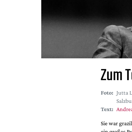
Zum T
Foto:
Jutta 
Salzbu
Text:
Andrea
Sie war grazi
ein großes P