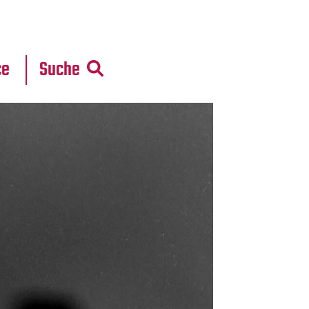
r
daten
ce
Suche