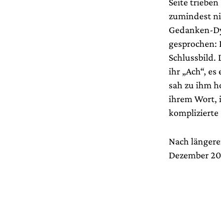
Seite triebe
zumindest ni
Gedanken-Dyn
gesprochen: 
Schlussbild.
ihr „Ach“, es
sah zu ihm h
ihrem Wort, 
komplizierte 
Nach längere
Dezember 202