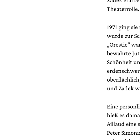
Zadek erarbe
Theaterrolle.
1971 ging si
wurde zur Sc
„Orestie“ wa
bewahrte Jut
Schönheit un
erdenschwer 
oberflächlic
und Zadek wu
Eine persönli
hieß es dama
Aillaud eine 
Peter Simoni