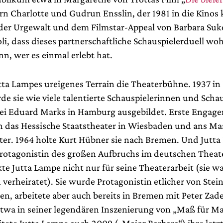
rn Charlotte und Gudrun Ensslin, der 1981 in die Kinos 
der Urgewalt und dem Filmstar-Appeal von Barbara Su
li, dass dieses partnerschaftliche Schauspielerduell wo
n, wer es einmal erlebt hat.
tta Lampes ureigenes Terrain die Theaterbühne. 1937 in
e sie wie viele talentierte Schauspielerinnen und Schau
ei Eduard Marks in Hamburg ausgebildet. Erste Engag
an das Hessische Staatstheater in Wiesbaden und ans 
ter. 1964 holte Kurt Hübner sie nach Bremen. Und Jutt
rotagonistin des großen Aufbruchs im deutschen Theate
te Jutta Lampe nicht nur für seine Theaterarbeit (sie w
 verheiratet). Sie wurde Protagonistin etlicher von Stei
en, arbeitete aber auch bereits in Bremen mit Peter Zad
wa in seiner legendären Inszenierung von „Maß für Ma