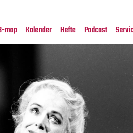
Premierensuche
Alle Hefte
Partne
Festival-Planer
Leseproben
Media
B-map
Kalender
Hefte
Podcast
Servi