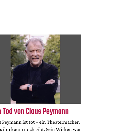
 Tod von Claus Peymann
s Peymann ist tot – ein Theatermacher,
es ihn kaum noch gibt. Sein Wirken war