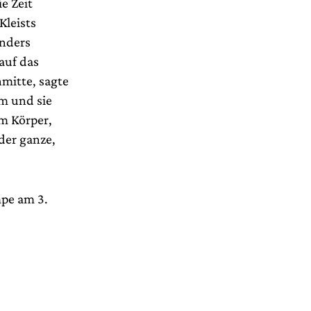
e Zeit
Kleists
Anders
auf das
nmitte, sagte
rm und sie
em Körper,
der ganze,
mpe am 3.