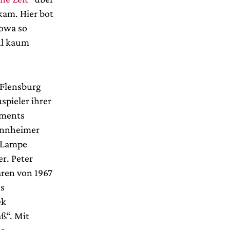
kam. Hier bot
kowa so
hl kaum
 Flensburg
spieler ihrer
ements
Mannheimer
a Lampe
r. Peter
aren von 1967
ns
ek
ß“. Mit