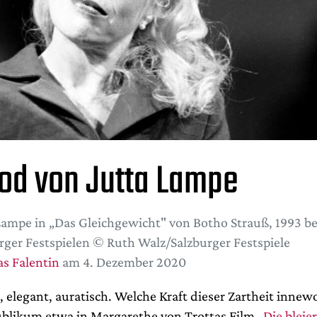
od von Jutta Lampe
Lampe in „Das Gleichgewicht" von Botho Strauß, 1993 be
rger Festspielen © Ruth Walz/Salzburger Festspiele
s Falentin
am 4. Dezember 2020
l, elegant, auratisch. Welche Kraft dieser Zartheit innew
ublikum etwa in Margarethe von Trottas Film „
Die bleie