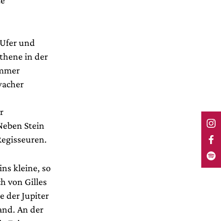
te
 Ufer und
thene in der
Immer
wacher
r
Neben Stein
egisseuren.
ns kleine, so
h von Gilles
e der Jupiter
and. An der