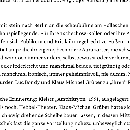
itete Jutta Lampe auch 2009 („Major Barbara“) ihre letz
e mit Stein nach Berlin an die Schaubühne am Halleschen
hauspiellegende. Für ihre Tschechow-Rollen oder ihre A
rfen sich Publikum und Kritik ihr regelrecht zu Füßen. 
ta Lampe die ihr eigene, besondere Aura zarter, nie sch
d war doch immer anders, selbstbewusst oder verloren,
oder federleicht und manchmal beides, tiefgründig ode
h, manchmal ironisch, immer geheimnisvoll, nie dumm. 
rden Luc Bondy und Klaus Michael Grüber zu „ihren“ R
che Erinnerung: Kleists „Amphitryon“ 1991, ausgelagert i
ls noch, Hebbel-Theater. Klaus-Michael Grüber hatte sic
sich ewig drehende Scheibe bauen lassen, in dessen Mitt
schek fast die ganze Vorstellung nahezu unbeweglich st