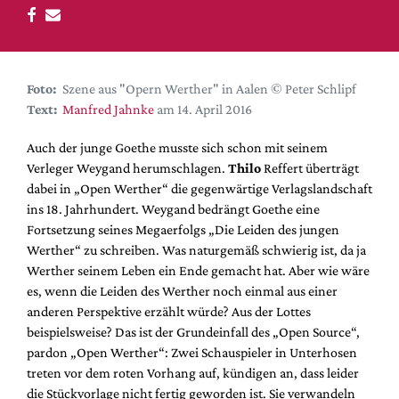
DdB-map
Kalender
Premierensuche
Foto:
Szene aus "Opern Werther" in Aalen © Peter Schlipf
Festival-Planer
Text:
Manfred Jahnke
am 14. April 2016
Hefte
Auch der junge Goethe musste sich schon mit seinem
Alle Hefte
Verleger Weygand herumschlagen.
Thilo
Reffert überträgt
Leseproben
dabei in „Open Werther“ die gegenwärtige Verlagslandschaft
ins 18. Jahrhundert. Weygand bedrängt Goethe eine
Podcast
Fortsetzung seines Megaerfolgs „Die Leiden des jungen
Service
Werther“ zu schreiben. Was naturgemäß schwierig ist, da ja
Werther seinem Leben ein Ende gemacht hat. Aber wie wäre
Shop / Abo
es, wenn die Leiden des Werther noch einmal aus einer
Newsletter
anderen Perspektive erzählt würde? Aus der Lottes
Redaktion
beispielsweise? Das ist der Grundeinfall des „Open Source“,
pardon „Open Werther“: Zwei Schauspieler in Unterhosen
Autor:innen
treten vor dem roten Vorhang auf, kündigen an, dass leider
Partner
die Stückvorlage nicht fertig geworden ist. Sie verwandeln