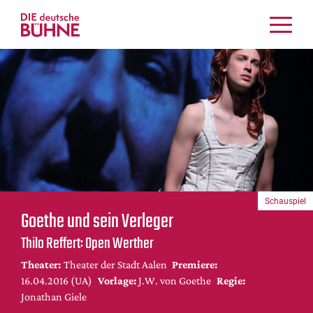
Kritiken
Schauspiel
Musiktheater
Tanz
Crossover
Bühnenwelt
Festivals & Veranstaltungen
Schauspiel
Menschen & Theater
Goethe und sein Verleger
Themen
Thilo Reffert: Open Werther
Internationales
Theater:
Theater der Stadt Aalen
Premiere:
Nachrufe
16.04.2016 (UA)
Vorlage:
J.W. von Goethe
Regie:
Medientipps
Jonathan Giele