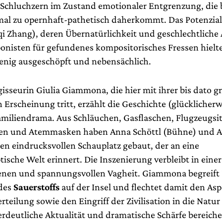
Schluchzern im Zustand emotionaler Entgrenzung, die b
l zu opernhaft-pathetisch daherkommt. Das Potenzial 
i Zhang), deren Übernatürlichkeit und geschlechtliche
nisten für gefundenes kompositorisches Fressen hielten
enig ausgeschöpft und nebensächlich.
isseurin Giulia Giammona, die hier mit ihrer bis dato g
n Erscheinung tritt, erzählt die Geschichte (glücklicherw
Familiendrama. Aus Schläuchen, Gasflaschen, Flugzeugsi
en und Atemmasken haben Anna Schöttl (Bühne) und A
en eindrucksvollen Schauplatz gebaut, der an eine
ische Welt erinnert. Die Inszenierung verbleibt in einer
nen und spannungsvollen Vagheit. Giammona begreift 
 des
Sauerstoffs
auf der Insel und flechtet damit den As
teilung sowie den Eingriff der Zivilisation in die Natur 
rdeutliche Aktualität und dramatische Schärfe bereiche