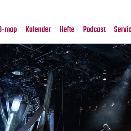
Premierensuche
Alle Hefte
Partne
Festival-Planer
Leseproben
Media
B-map
Kalender
Hefte
Podcast
Servi