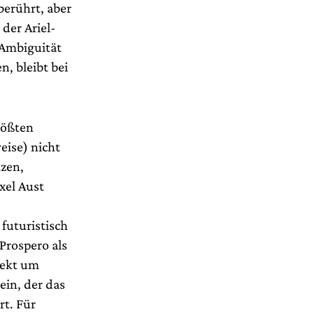
erührt, aber
der Ariel-
 Ambiguität
, bleibt bei
rößten
eise) nicht
tzen,
xel Aust
 futuristisch
Prospero als
pekt um
ein, der das
rt. Für