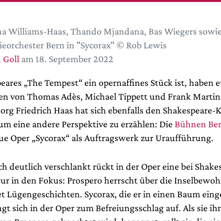
a Williams-Haas, Thando Mjandana, Bas Wiegers sowie
ieorchester Bern in "Sycorax" © Rob Lewis
 Goll
am 18. September 2022
eares „The Tempest“ ein opernaffines Stück ist, haben 
n von Thomas Adès, Michael Tippett und Frank Martin 
org Friedrich Haas hat sich ebenfalls den Shakespeare-K
um eine andere Perspektive zu erzählen: Die
Bühnen Be
ue Oper „Sycorax“ als Auftragswerk zur Uraufführung.
h deutlich verschlankt rückt in der Oper eine bei Shak
ur in den Fokus: Prospero herrscht über die Inselbewo
et Lügengeschichten. Sycorax, die er in einen Baum ein
gt sich in der Oper zum Befreiungsschlag auf. Als sie i