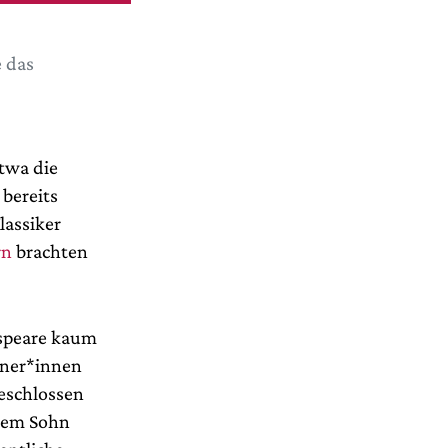
 das
etwa die
bereits
lassiker
rn
brachten
espeare kaum
hner*innen
geschlossen
hrem Sohn