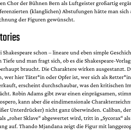
en Chor der Bühnen Bern als Luftgeister großartig ergä
fferenzierten (klanglichen) Abstufungen hätte man sich 
chnung der Figuren gewünscht.
Stories
ei Shakespeare schon – lineare und eben simple Geschic
n Tiefe und man fragt sich, ob es die Shakespeare-Vorlag
erhaupt braucht. Die Charaktere wirken ausgestanzt. D
wer hier Täter*in oder Opfer ist, wer sich als Retter*i
verkauft, erscheint durchschaubar, was den kritischen I
cht. Robin Adams gibt zwar einen einprägsamen, stim
rospero, kann aber die eindimensionale Charakterzeich
eißer Unterdrücker) nicht ganz überwinden. Caliban, der
ls „roher Sklave“ abgewertet wird, tritt in „Sycorax“ als
rung auf. Thando Mjandana zeigt die Figur mit langgez