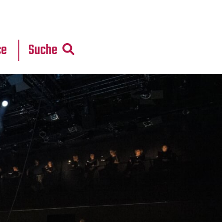
r
daten
ce
Suche