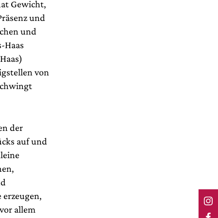
hat Gewicht,
Präsenz und
ischen und
s-Haas
 Haas)
igstellen von
schwingt
en der
ücks auf und
leine
nen,
nd
 erzeugen,
 vor allem