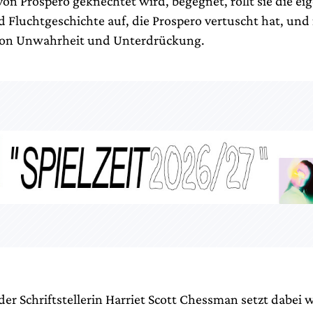
von Prospero geknechtet wird, begegnet, rollt sie die ei
 Fluchtgeschichte auf, die Prospero vertuscht hat, und 
 von Unwahrheit und Unterdrückung.
der Schriftstellerin Harriet Scott Chessman setzt dabei 