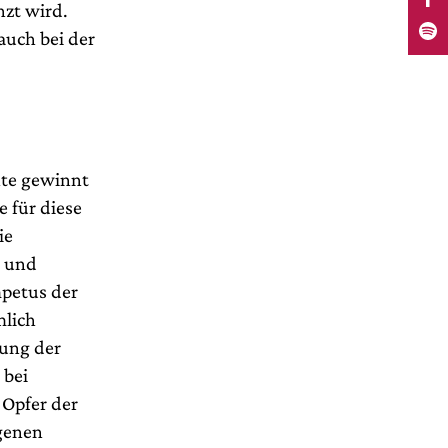
nzt wird.
auch bei der
hte gewinnt
e für diese
ie
n und
mpetus der
mlich
nung der
 bei
 Opfer der
ogenen