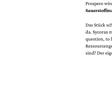
Prospero wir
Sauerstoffm
Das Stück sch
da. Sycorax m
question, to 
Ressourcenge
sind? Der eig