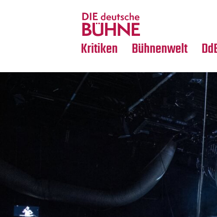
Tanz
Nachrufe
Crossover
Medientipps
Kritiken
Bühnenwelt
Dd