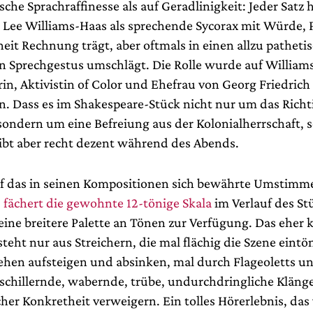
che Sprachraffinesse als auf Geradlinigkeit: Jeder Satz 
Lee Williams-Haas als sprechende Sycorax mit Würde, 
eit Rechnung trägt, aber oftmals in einen allzu pathet
en Sprechgestus umschlägt. Die Rolle wurde auf William
erin, Aktivistin of Color und Ehefrau von Georg Friedrich
n. Dass es im Shakespeare-Stück nicht nur um das Richt
sondern um eine Befreiung aus der Kolonialherrschaft, 
eibt aber recht dezent während des Abends.
uf das in seinen Kompositionen sich bewährte Umstimm
,
fächert die gewohnte 12-tönige Skala
im Verlauf des St
ine breitere Palette an Tönen zur Verfügung. Das eher k
teht nur aus Streichern, die mal flächig die Szene eintö
hen aufsteigen und absinken, mal durch Flageoletts u
hillernde, wabernde, trübe, undurchdringliche Klänge
icher Konkretheit verweigern. Ein tolles Hörerlebnis, das