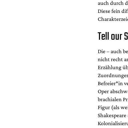
auch durch d
Diese fein di
Charakterzei
Tell our 
Die – auch b
nicht recht a
Erzählung üb
Zuordnungen, 
Befreier*in 
Oper abschwä
brachialen P
Figur (als w
Shakespeare a
Kolonialisie