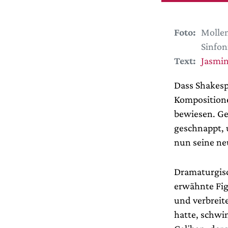
Foto:
Mollen
Sinfon
Text:
Jasmin
Dass Shakesp
Kompositione
bewiesen. Ge
geschnappt, 
nun seine ne
Dramaturgisc
erwähnte Fig
und verbreit
hatte, schwin