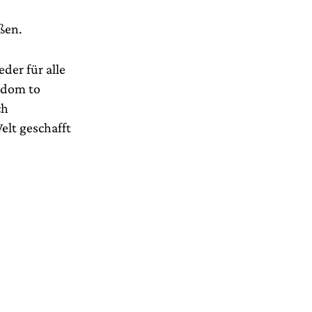
ßen.
der für alle
eedom to
ch
elt geschafft