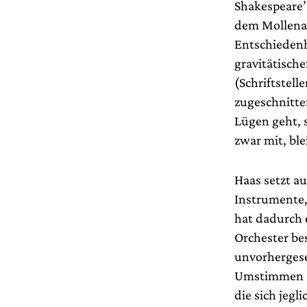
Shakespeare’s
dem Mollena 
Entschiedenh
gravitätisch
(Schriftstell
zugeschnitte
Lügen geht, 
zwar mit, bl
Haas setzt a
Instrumente
hat dadurch e
Orchester bes
unvorhergese
Umstimmen sc
die sich jegl