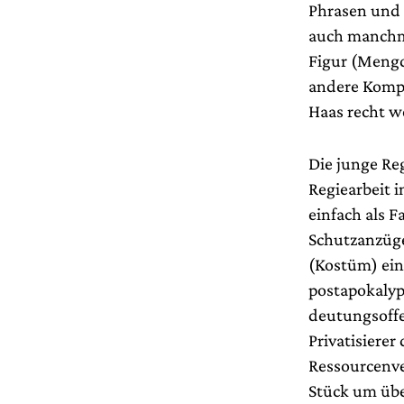
Phrasen und 
auch manchma
Figur (Mengq
andere Kompo
Haas recht w
Die junge Reg
Regiearbeit i
einfach als 
Schutzanzüg
(Kostüm) ein
postapokalypt
deutungsoffe
Privatisierer
Ressourcenver
Stück um übe