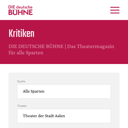
Kritiken
Kritiken
Schauspiel
Musiktheater
DIE DEUTSCHE BÜHNE | Das Theatermagazin
Tanz
für alle Sparten
Crossover
Bühnenwelt
Festivals & Veranstaltungen
Sparte
Menschen & Theater
Themen
Internationales
Theater
Nachrufe
Medientipps