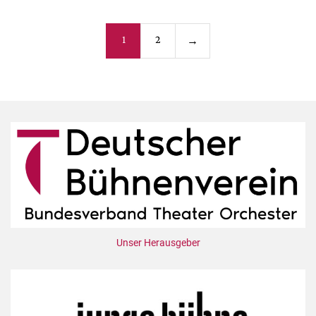
Seitennummerieru
1
2
→
der
Beiträge
Unser Herausgeber