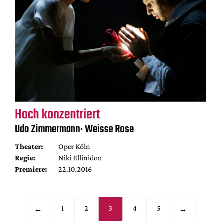
Hoch konzentriert
Udo Zimmermann: Weisse Rose
Theater:
Oper Köln
Regie:
Niki Ellinidou
Premiere:
22.10.2016
Seitennummerieru
1
2
3
4
5
←
→