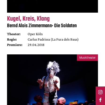
Kugel, Kreis, Klang
Bernd Alois Zimmermann: Die Soldaten
Theater:
Oper Köln
Regie:
Carlus Padrissa (La Fura dels Baus)
Premiere:
29.04.2018
Musiktheater