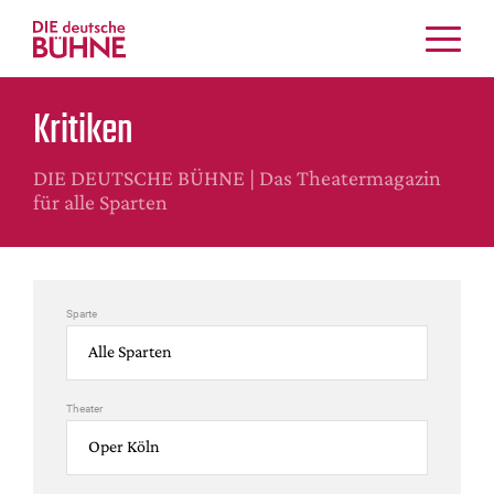
Kritiken
Kritiken
Schauspiel
Musiktheater
DIE DEUTSCHE BÜHNE | Das Theatermagazin
Tanz
für alle Sparten
Crossover
Bühnenwelt
Festivals & Veranstaltungen
Sparte
Menschen & Theater
Themen
Internationales
Theater
Nachrufe
Medientipps